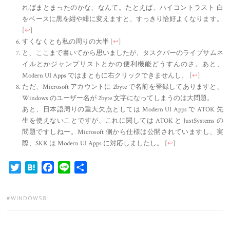
ればまとまったのかな、なんて。たとえば、ハイコントラスト 白
をベースに黒を紺や緋に変えますと、すっきり恰好よくなります。
[
↩
]
すくなくとも私の周りの大半
[
↩
]
と、ここまで書いてから思いましたが、タスクバーのライブサムネ
イルとかジャンプリストとかの便利機能どうすんのさ。あと、
Modern UI Apps ではまともに右クリックできませんし。
[
↩
]
ただ、Microsoft アカウントに 2byte で名前を登録してありますと、
Windows のユーザー名が 2byte 文字になってしまうのは大問題。
あと、日本語周りの重大欠点としては Modern UI Apps で ATOK 先
生を使えないことですが、これに関しては ATOK と JustSystems の
問題ですしねー。Microsoft 側から仕様は公開されていますし、実
際、SKK は Modern UI Apps に対応しましたし。
[
↩
]
Twitter
Hatena
Facebook
Line
共
有
TAGS:
WINDOWS8