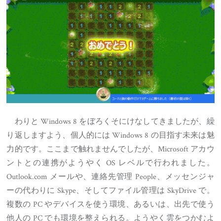
わりと Windows 8 をぼろくそにけなしてきましたが、繰
り返しますよう、個人的には Windows 8 の目指す未来は魅
力的です。ここまで触れませんでしたが、Microsoft アカウ
ントとの連携がようやく OS レベルで行われました。
Outlook.com メールや、連絡先管理 People、メッセンジャ
ーの代わりに Skype、そしてファイル管理は SkyDrive で。
複数の PC やデバイスを使う環境、あるいは、出先で使う
他人の PC でも環境を整えられる。ようやく雲をつかむよ