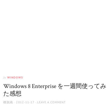
WINDOWS
In
Windows 8 Enterprise を一週間使ってみ
た感想
AUTHOR
POSTED
棚旗織
2012-11-17
LEAVE A COMMENT
ON