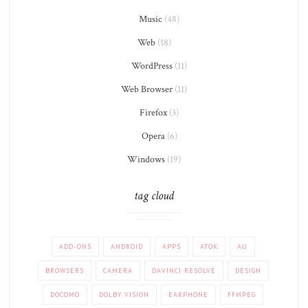
Music
(48)
Web
(18)
WordPress
(11)
Web Browser
(11)
Firefox
(3)
Opera
(6)
Windows
(19)
tag cloud
ADD-ONS
ANDROID
APPS
ATOK
AU
BROWSERS
CAMERA
DAVINCI RESOLVE
DESIGN
DOCOMO
DOLBY VISION
EARPHONE
FFMPEG