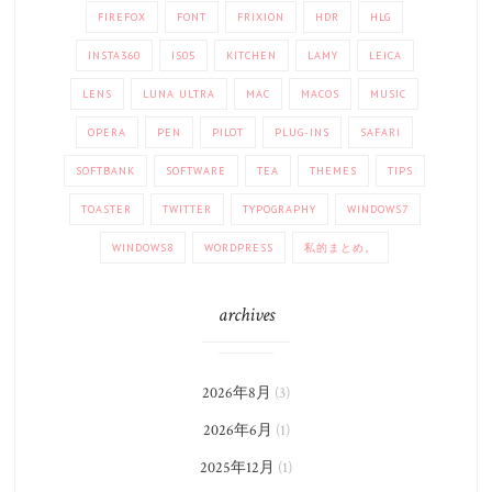
FIREFOX
FONT
FRIXION
HDR
HLG
INSTA360
IS05
KITCHEN
LAMY
LEICA
LENS
LUNA ULTRA
MAC
MACOS
MUSIC
OPERA
PEN
PILOT
PLUG-INS
SAFARI
SOFTBANK
SOFTWARE
TEA
THEMES
TIPS
TOASTER
TWITTER
TYPOGRAPHY
WINDOWS7
WINDOWS8
WORDPRESS
私的まとめ。
archives
2026年8月
(3)
2026年6月
(1)
2025年12月
(1)