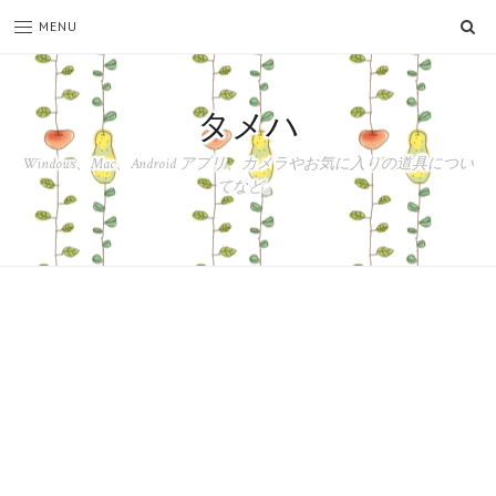
SE
MENU
タメハ
Windows、Mac、Android アプリ、カメラやお気に入りの道具につい
てなど。