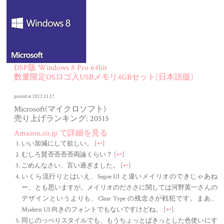
DSP版 Windows 8 Pro 64bit
数量限定OSロゴ入USBメモリ4GBセット[日本語版]
posted at 2012.11.17
Microsoft(マイクロソフト)
売り上げランキング: 20515
Amazon.co.jp で詳細を見る
いい加減にして欲しい。
[
↩
]
むしろ賛否否否否両論くらい？
[
↩
]
ごめんなさい、言い過ぎました。
[
↩
]
いくら流行りとはいえ、Segoe UI と違いメイリオのできじゃあね
ー、とも思いますが。メイリオのだささに関しては河野英一さんの
デザインというよりも、Clear Type の残念さが戦犯です。まあ、
Modern UI 向きのフォントでもないですけどね。
[
↩
]
同じのっぺりスタイルでも、もうちょっとぱきっとした色使いにす