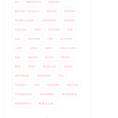
AU
BROWSERS
CAMERA
DAVINCI RESOLVE
DESIGN
DOCOMO
DOLBY VISION
EARPHONE
FFMPEG
FIREFOX
FONT
FRIXION
HDR
HLG
INSTA360
IS05
KITCHEN
LAMY
LEICA
LENS
LUNA ULTRA
MAC
MACOS
MUSIC
OPERA
PEN
PILOT
PLUG-INS
SAFARI
SOFTBANK
SOFTWARE
TEA
THEMES
TIPS
TOASTER
TWITTER
TYPOGRAPHY
WINDOWS7
WINDOWS8
WORDPRESS
私的まとめ。