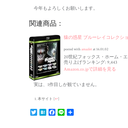
今年もよろしくお願いします。
関連商品：
猿の惑星 ブルーレイコレクション(8枚
posted with
amazlet
at 16.01.02
20世紀フォックス・ホーム・エンタ
売り上げランキング: 9,443
Amazon.co.jpで詳細を見る
実は、1作目しか観ていません。
本サイト
[
↩
]
Twitter
Hatena
Facebook
Line
共
有