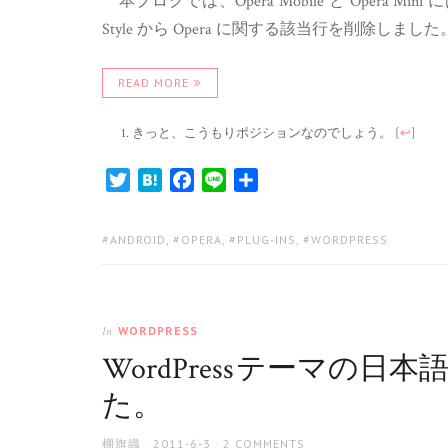
本ブログでは、Opera Mobile と Opera
Style から Opera に関する該当行を削除しました
READ MORE
きっと、こうもりポジションなのでしょう。
[
↩
]
Twitter
Hatena
Facebook
Line
共
有
TAGS:
ANDROID
,
OPERA
,
PLUG-INS
,
WORDPRESS
WORDPRESS
In
WordPress テーマの
た。
AUTHOR
POSTED
棚旗織
2011-6-3
2 COMMENTS