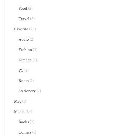
Food
(5)
Travel
(2)
Favorite
(25)
Audio
(2)
Fashion
(2)
Kitchen
(7)
PC
(3)
Room
(1)
Stationery
(7)
Mac
(1)
Media
(54)
Books
(2)
Comics
(1)