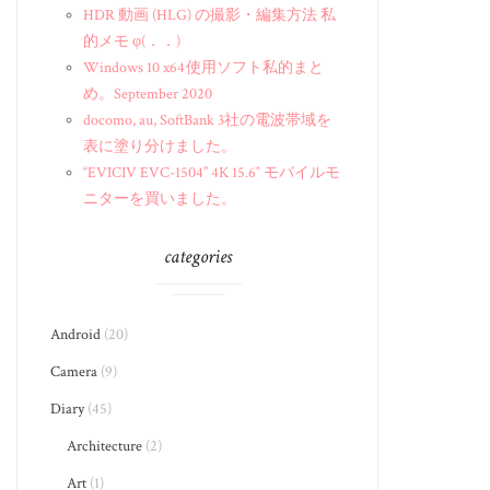
HDR 動画 (HLG) の撮影・編集方法 私
的メモ φ(．．)
Windows 10 x64 使用ソフト私的まと
め。September 2020
docomo, au, SoftBank 3社の電波帯域を
表に塗り分けました。
“EVICIV EVC-1504” 4K 15.6″ モバイルモ
ニターを買いました。
categories
Android
(20)
Camera
(9)
Diary
(45)
Architecture
(2)
Art
(1)