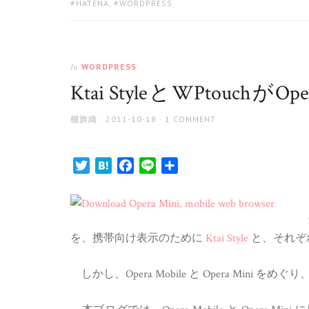
TAGS:
HATENA
,
WORDPRESS
WORDPRESS
In
Ktai Style と WPtouc
AUTHOR
POSTED
棚旗織
2011-10-18
1 COMMENT
ON
Twitter
Hatena
Facebook
Line
共
有
タ
を、携帯向け表示のために
Ktai Style
と、それぞれ
しかし、Opera Mobile と Opera Mi