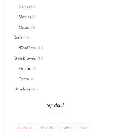
Games
(1)
Movies
(2)
Music
(48)
Web
(18)
WordPress
(11)
Web Browser
(11)
Firefox
(3)
Opera
(6)
Windows
(19)
tag cloud
ADD-ONS
ANDROID
APPS
ATOK