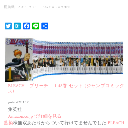
AUTHOR
POSTED
棚旗織
2011-9-21
LEAVE A COMMENT
ON
Twitter
Hatena
Facebook
Line
共
有
BLEACH―ブリーチ― 1-48巻 セット (ジャンプコミック
ス)
posted at 2011.9.21
集英社
Amazon.co.jp で詳細を見る
藍染
様無双あたりからついて行けてませんでした
BLEACH