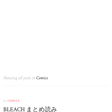
Showing all posts in
Comics
COMICS
In
BLEACH まとめ読み