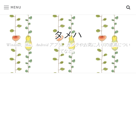
SE
MENU
タメハ
Windows、Mac、Android アプリ、カメラやお気に入りの道具につい
てなど。