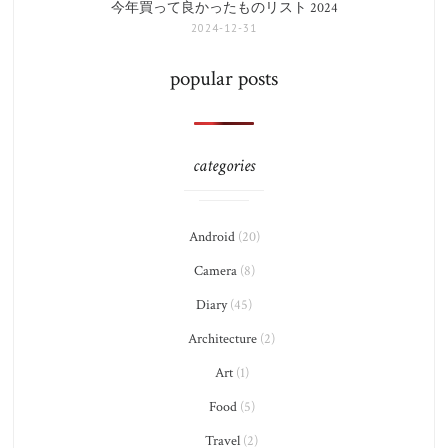
今年買って良かったものリスト 2024
2024-12-31
popular posts
categories
Android
(20)
Camera
(8)
Diary
(45)
Architecture
(2)
Art
(1)
Food
(5)
Travel
(2)