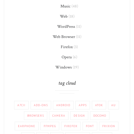
Music
(48)
Web
(18)
WordPress
(11)
Web Browser
(11)
Firefox
(3)
Opera
(6)
Windows
(19)
tag cloud
A7CII
ADD-ONS
ANDROID
APPS
ATOK
AU
BROWSERS
CAMERA
DESIGN
DOCOMO
EARPHONE
FFMPEG
FIREFOX
FONT
FRIXION