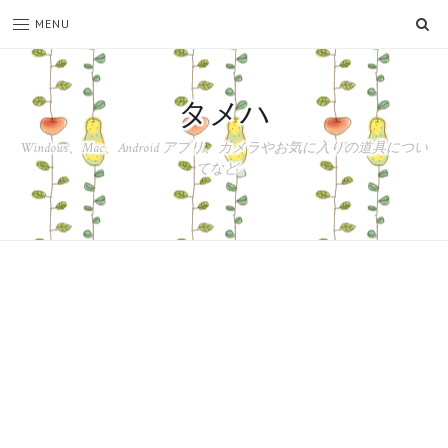
SE
MENU
タメハ
Windows、Mac、Android アプリ、カメラやお気に入りの道具につい
てなど。