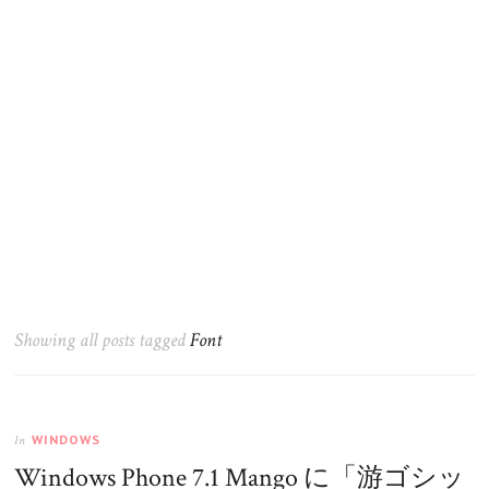
Showing all posts tagged
Font
WINDOWS
In
Windows Phone 7.1 Mango に「游ゴシッ