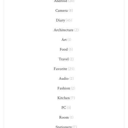
Android
(20)
Camera
(8)
Diary
(45)
Architecture
(2)
Art
(1)
Food
(5)
Travel
(2)
Favorite
(25)
Audio
(2)
Fashion
(2)
Kitchen
(7)
PC
(3)
Room
(1)
Stationery
(7)