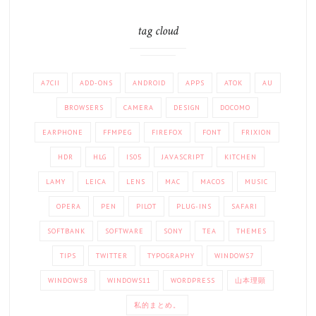
tag cloud
A7CII
ADD-ONS
ANDROID
APPS
ATOK
AU
BROWSERS
CAMERA
DESIGN
DOCOMO
EARPHONE
FFMPEG
FIREFOX
FONT
FRIXION
HDR
HLG
IS05
JAVASCRIPT
KITCHEN
LAMY
LEICA
LENS
MAC
MACOS
MUSIC
OPERA
PEN
PILOT
PLUG-INS
SAFARI
SOFTBANK
SOFTWARE
SONY
TEA
THEMES
TIPS
TWITTER
TYPOGRAPHY
WINDOWS7
WINDOWS8
WINDOWS11
WORDPRESS
山本理顕
私的まとめ。