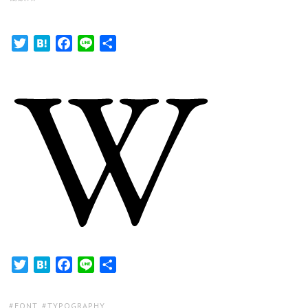
ON
Twitter
Hatena
Facebook
Line
共
有
Twitter
Hatena
Facebook
Line
共
有
TAGS:
FONT
,
TYPOGRAPHY