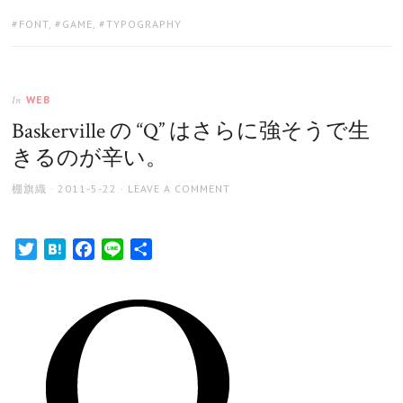
TAGS:
FONT
,
GAME
,
TYPOGRAPHY
WEB
In
Baskerville の “Q” はさらに強そうで生
きるのが辛い。
AUTHOR
POSTED
棚旗織
2011-5-22
LEAVE A COMMENT
ON
Twitter
Hatena
Facebook
Line
共
有