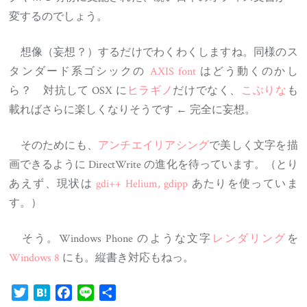
変するのでしょう。
想像（妄想？）するだけでわくわくしますね。同様のス
タンダード系ゴシックの
AXIS font
はどう動くのかし
ら？ 対抗して OSX に
ヒラギノ
だけでなく、
こぶりな
も
載ればさらに楽しくなりそうです ← 完全に妄想。
そのためにも、
アンチエイリアシング
で美しく文字を描
画できるように DirectWrite の進化を待っています。（とり
あえず、現状は
gdi++ Helium, gdipp
あたりを使っていま
す。）
そう。Windows Phone のような文字
レンダリング
を
Windows 8
にも。縦書き対応もねっ。
Twitter
Hatena
Facebook
Line
共