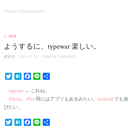
有
TAGS:
FONT
,
TYPOGRAPHY
WEB
In
ようするに、typewar 楽しい。
AUTHOR
POSTED
棚旗織
2011-5-22
LEAVE A COMMENT
ON
Twitter
Hatena
Facebook
Line
共
有
typewar
← これね。
iPhone
、
iPad
用にはアプリもあるみたい。
Android
でも遊
びたい。
Twitter
Hatena
Facebook
Line
共
有