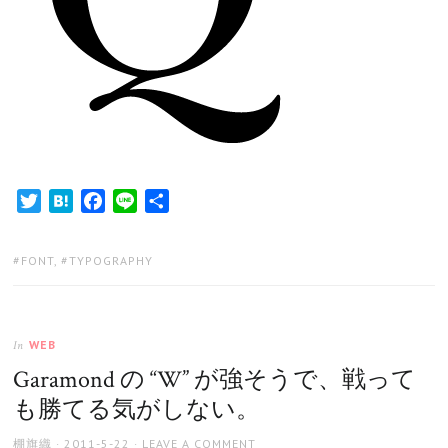
Twitter
Hatena
Facebook
Line
共
有
TAGS:
FONT
,
TYPOGRAPHY
WEB
In
Garamond の “W” が強そうで、戦って
も勝てる気がしない。
AUTHOR
POSTED
棚旗織
2011-5-22
LEAVE A COMMENT