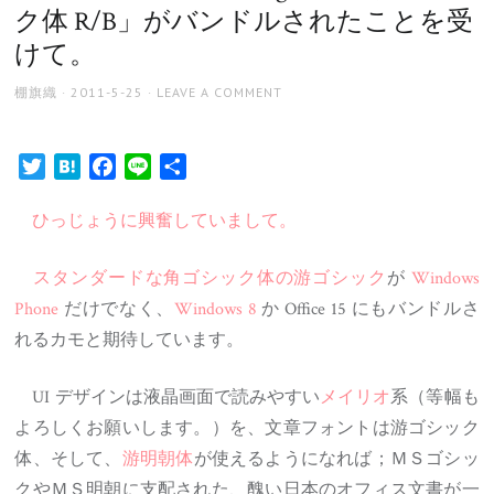
ク体 R/B」がバンドルされたことを受
けて。
AUTHOR
POSTED
棚旗織
2011-5-25
LEAVE A COMMENT
ON
Twitter
Hatena
Facebook
Line
共
有
ひっじょうに興奮していまして。
スタンダードな角ゴシック体の游ゴシック
が
Windows
Phone
だけでなく、
Windows 8
か Office 15 にもバンドルさ
れるカモと期待しています。
UI デザインは液晶画面で読みやすい
メイリオ
系（等幅も
よろしくお願いします。）を、文章フォントは游ゴシック
体、そして、
游明朝体
が使えるようになれば；ＭＳゴシッ
クやＭＳ明朝に支配された、醜い日本のオフィス文書が一