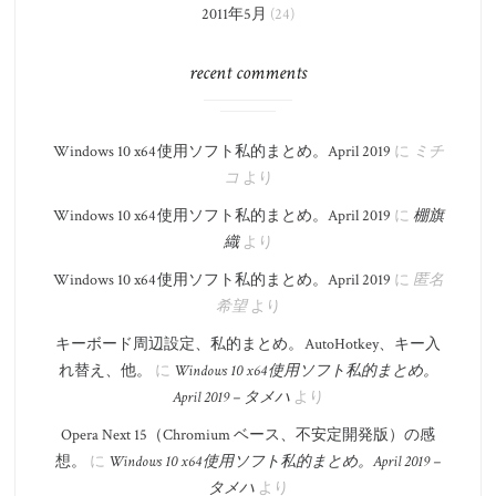
2011年5月
(24)
recent comments
Windows 10 x64 使用ソフト私的まとめ。​April 2019
に
ミチ
コ
より
Windows 10 x64 使用ソフト私的まとめ。​April 2019
に
棚旗
織
より
Windows 10 x64 使用ソフト私的まとめ。​April 2019
に
匿名
希望
より
キーボード周辺設定、私的まとめ。 AutoHotkey、キー入
れ替え、他。
に
Windows 10 x64 使用ソフト私的まとめ。​
April 2019 – タメハ
より
Opera Next 15（Chromium ベース、不安定開発版）の感
想。
に
Windows 10 x64 使用ソフト私的まとめ。​April 2019 –
タメハ
より