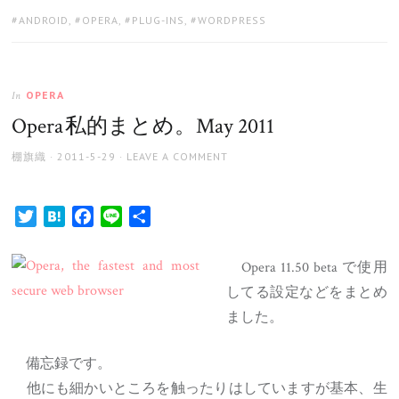
TAGS:
ANDROID
,
OPERA
,
PLUG-INS
,
WORDPRESS
OPERA
In
Opera 私的まとめ。​May 2011
AUTHOR
POSTED
棚旗織
2011-5-29
LEAVE A COMMENT
ON
Twitter
Hatena
Facebook
Line
共
有
Opera 11.50 beta で使用
してる設定などをまとめ
ました。
備忘録です。
他にも細かいところを触ったりはしていますが基本、生