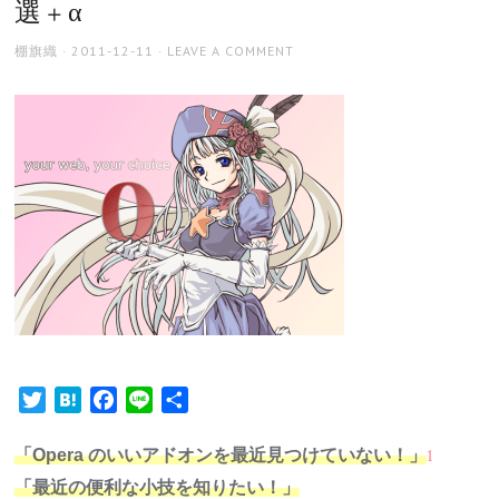
選 + α
AUTHOR
POSTED
棚旗織
2011-12-11
LEAVE A COMMENT
ON
Twitter
Hatena
Facebook
Line
共
有
1
「Opera のいいアドオンを最近見つけていない！」
「最近の便利な小技を知りたい！」