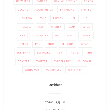
BROWSERS
CAMERA
DAVINCI RESOLVE
DESIGN
DOCOMO
DOLBY VISION
EARPHONE
FFMPEG
FIREFOX
FONT
FRIXION
HDR
HLG
INSTA360
IS05
KITCHEN
LAMY
LEICA
LENS
LUNA ULTRA
MAC
MACOS
MUSIC
OPERA
PEN
PILOT
PLUG-INS
SAFARI
SOFTBANK
SOFTWARE
TEA
THEMES
TIPS
TOASTER
TWITTER
TYPOGRAPHY
WINDOWS7
WINDOWS8
WORDPRESS
私的まとめ。
archives
2026年8月
(3)