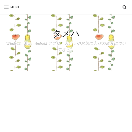
SE
MENU
タメハ
Windows、Mac、Android アプリ、カメラやお気に入りの道具につい
てなど。