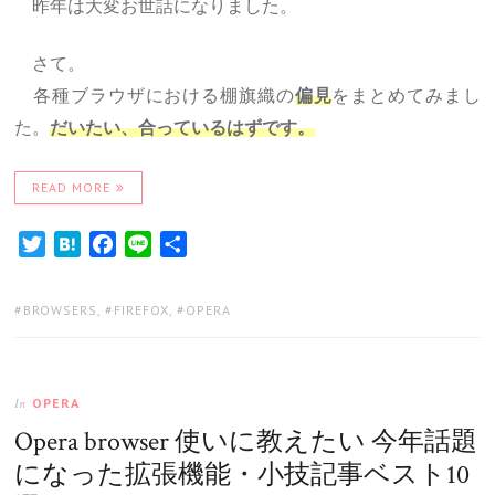
昨年は大変お世話になりました。
さて。
各種ブラウザにおける棚旗織の
をまとめてみまし
偏見
た。
だいたい、合っているはずです。
READ MORE
Twitter
Hatena
Facebook
Line
共
有
TAGS:
BROWSERS
,
FIREFOX
,
OPERA
OPERA
In
Opera browser 使いに教えたい 今年話題
になった拡張機能・小技記事ベスト10