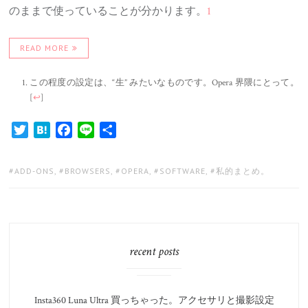
のままで使っていることが分かります。
1
READ MORE
この程度の設定は、“生” みたいなものです。Opera 界隈にとって。
[
↩
]
Twitter
Hatena
Facebook
Line
共
有
TAGS:
ADD-ONS
,
BROWSERS
,
OPERA
,
SOFTWARE
,
私的まとめ。
recent posts
Insta360 Luna Ultra 買っちゃった。アクセサリと撮影設定