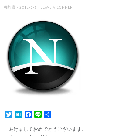
AUTHOR
POSTED
棚旗織
2012-1-6
LEAVE A COMMENT
ON
Twitter
Hatena
Facebook
Line
共
有
あけましておめでとうございます。