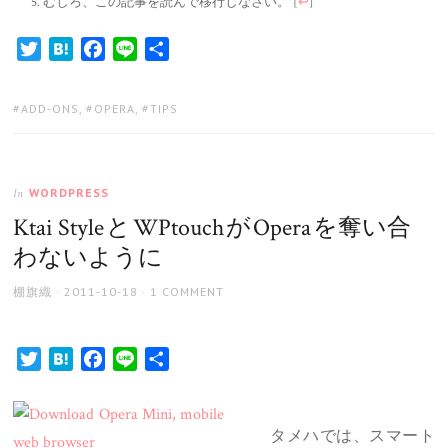
むしろ、この記事を読んで移行しなさい。
[
↩
]
Twitter
Hatena
Facebook
Line
共
有
TAGS:
ADD-ONS
,
OPERA
,
TIPS
WORDPRESS
In
Ktai Style と WPtouch が Opera を奪い合
わないように
AUTHOR
POSTED
棚旗織
2011-10-18
1 COMMENT
ON
Twitter
Hatena
Facebook
Line
共
有
タメハでは、スマート