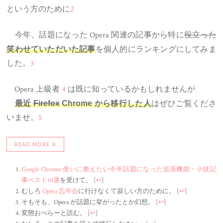
という方のために
2
今年、話題になった Opera 関連の記事から特に
役立った
を個人的にランキングにしてみま
笑わせていただいた記事
した。
3
Opera 上級者
4
は既に知っているかもしれませんが
はぜひご覧くださ
最近
Firefox
Chrome から移行した人
いませ。
5
READ MORE
Google Chrome 使いに教えたい今年話題になった拡張機能・小技記
事ベスト10選
を受けて。
[
↩
]
むしろ
Opera 忘年会
に行けなくて寂しい方のために。
[
↩
]
そもそも、Opera が話題に挙がったとか幻想。
[
↩
]
変態おぺらーと読む。
[
↩
]