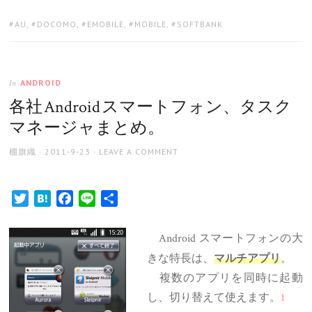
TAGS:
AU
,
DOCOMO
,
EMOBILE
,
MOBILE
,
SOFTBANK
ANDROID
In
各社 Android スマートフォン、タスク
マネージャまとめ。
AUTHOR
POSTED
棚旗織
2011-9-23
LEAVE A COMMENT
ON
Twitter
Hatena
Facebook
Line
共
有
Android スマートフォンの大
きな特長は、
。
マルチアプリ
複数のアプリを同時に起動
し、切り替えて使えます。
1