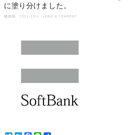
に塗り分けました。
AUTHOR
POSTED
棚旗織
2012-10-2
LEAVE A COMMENT
ON