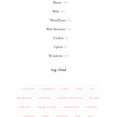
Music
(48)
Web
(18)
WordPress
(11)
Web Browser
(11)
Firefox
(3)
Opera
(6)
Windows
(19)
tag cloud
ADD-ONS
ANDROID
APPS
ATOK
AU
BROWSERS
CAMERA
DAVINCI RESOLVE
DESIGN
DOCOMO
DOLBY VISION
EARPHONE
FFMPEG
FIREFOX
FONT
FRIXION
HDR
HLG