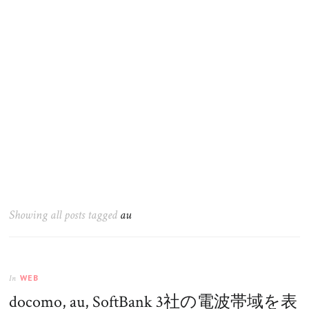
Showing all posts tagged
au
WEB
In
docomo, au, SoftBank 3社の電波帯域を表