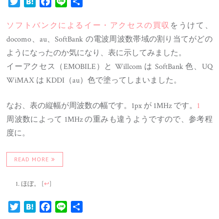
Twitter
Hatena
Facebook
Line
共
有
ソフトバンクによるイー・アクセスの買収
をうけて、
docomo、au、SoftBank の電波周波数帯域の割り当てがどの
ようになったのか気になり、表に示してみました。
イーアクセス（EMOBILE）と Willcom は SoftBank 色、UQ
WiMAX は KDDI（au）色で塗ってしまいました。
なお、表の縦幅が周波数の幅です。1px が 1MHz です。
1
周波数によって 1MHz の重みも違うようですので、参考程
度に。
READ MORE
ほぼ。
[
↩
]
Twitter
Hatena
Facebook
Line
共
有