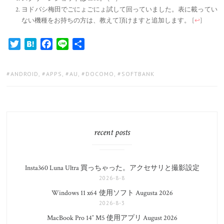
ヨドバシ梅田でごにょごにょ試して回っていました。表に載ってい
ない機種をお持ちの方は、教えて頂けますと追加します。
[
↩
]
Twitter
Hatena
Facebook
Line
共
有
TAGS:
ANDROID
,
APPS
,
AU
,
DOCOMO
,
SOFTBANK
recent posts
Insta360 Luna Ultra 買っちゃった。アクセサリと撮影設定
2026-8-8
Windows 11 x64 使用ソフト Augusta 2026
2026-8-3
MacBook Pro 14″ M5 使用アプリ August 2026