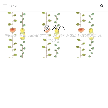
SE
MENU
タメハ
Windows、Mac、Android アプリ、カメラやお気に入りの道具につい
てなど。