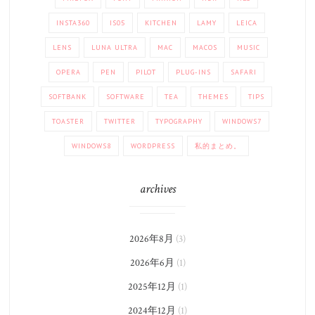
INSTA360
IS05
KITCHEN
LAMY
LEICA
LENS
LUNA ULTRA
MAC
MACOS
MUSIC
OPERA
PEN
PILOT
PLUG-INS
SAFARI
SOFTBANK
SOFTWARE
TEA
THEMES
TIPS
TOASTER
TWITTER
TYPOGRAPHY
WINDOWS7
WINDOWS8
WORDPRESS
私的まとめ。
archives
2026年8月
(3)
2026年6月
(1)
2025年12月
(1)
2024年12月
(1)