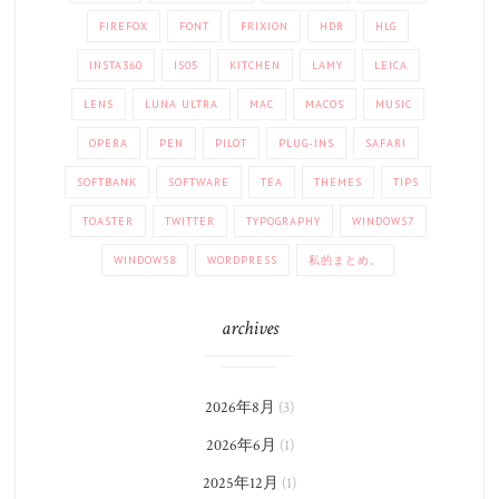
FIREFOX
FONT
FRIXION
HDR
HLG
INSTA360
IS05
KITCHEN
LAMY
LEICA
LENS
LUNA ULTRA
MAC
MACOS
MUSIC
OPERA
PEN
PILOT
PLUG-INS
SAFARI
SOFTBANK
SOFTWARE
TEA
THEMES
TIPS
TOASTER
TWITTER
TYPOGRAPHY
WINDOWS7
WINDOWS8
WORDPRESS
私的まとめ。
archives
2026年8月
(3)
2026年6月
(1)
2025年12月
(1)