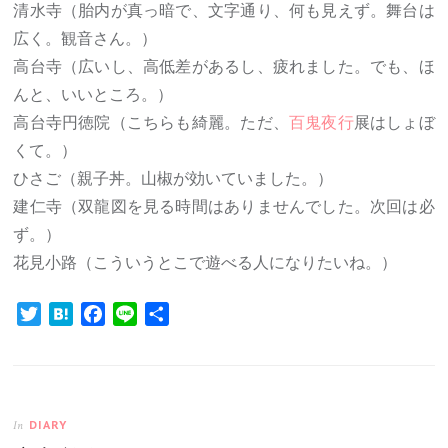
清水寺（胎内が真っ暗で、文字通り、何も見えず。舞台は
広く。観音さん。）
高台寺（広いし、高低差があるし、疲れました。でも、ほ
んと、いいところ。）
高台寺円徳院（こちらも綺麗。ただ、
百鬼夜行
展はしょぼ
くて。）
ひさご（親子丼。山椒が効いていました。）
建仁寺（双龍図を見る時間はありませんでした。次回は必
ず。）
花見小路（こういうとこで遊べる人になりたいね。）
Twitter
Hatena
Facebook
Line
共
有
DIARY
In