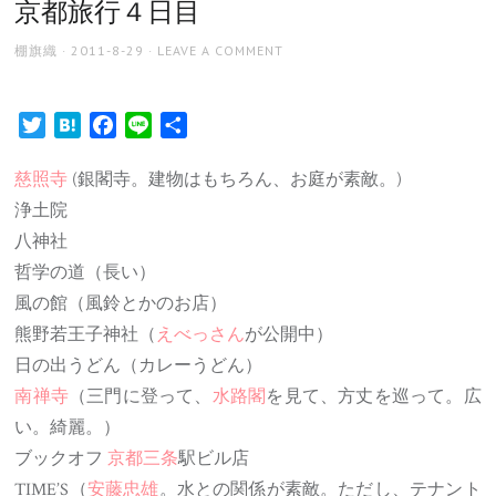
京都旅行４日目
AUTHOR
POSTED
棚旗織
2011-8-29
LEAVE A COMMENT
ON
Twitter
Hatena
Facebook
Line
共
有
慈照寺
(銀閣寺。建物はもちろん、お庭が素敵。)
浄土院
八神社
哲学の道（長い）
風の館（風鈴とかのお店）
熊野若王子神社（
えべっさん
が公開中）
日の出うどん（カレーうどん）
南禅寺
（三門に登って、
水路閣
を見て、方丈を巡って。広
い。綺麗。）
ブックオフ
京都三条
駅ビル店
TIME’S（
安藤忠雄
。水との関係が素敵。ただし、テナント