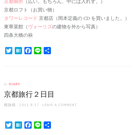
京都御所
（広い。もちろん、中には入れず。）
京都ロフト（お買い物）
タワーレコード
京都店（岡本定義の CD を買いました。）
東華菜館（
ヴォーリズ
の建物を外から写真）
四条大橋の袂
Twitter
Hatena
Facebook
Line
共
有
DIARY
In
京都旅行２日目
AUTHOR
POSTED
棚旗織
2011-8-27
LEAVE A COMMENT
ON
Twitter
Hatena
Facebook
Line
共
有