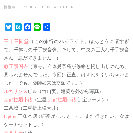
AUTHOR
POSTED
棚旗織
2011-8-31
LEAVE A COMMENT
ON
Twitter
Hatena
Facebook
Line
共
有
三十三間堂
（この旅行のハイライト。ほんとうに凄すぎ
て。千体もの千手観音像。そして、中央の巨大な千手観音
さん。息ができません。）
教王護国寺
（東寺。立体曼荼羅が修繕と貸し出しのため、
見られませんでした。今回は正直、はずれを引いちゃいま
した。でも、薬師如来は立派です。）
ルネサンス
ビル（竹山実。建築を外から写真）
京都拉麺小路
（宝屋
京都拉麺小路
店 宝ラーメン）
二条城（二重折上格天井）
Lipton
三条本店 (紅茶ぱっふぇーっ。また行きたい。次は
ケーキセットも。)