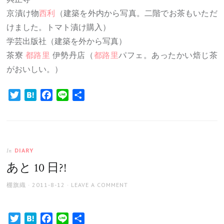
京漬け物
西利
（建築を外内から写真。二階でお茶もいただ
けました。トマト漬け購入）
学芸出版社（建築を外から写真）
茶寮
都路里
伊勢丹店（
都路里
パフェ。あったかい焙じ茶
がおいしい。）
Twitter
Hatena
Facebook
Line
共
有
DIARY
In
あと 10 日?!
AUTHOR
POSTED
棚旗織
2011-8-12
LEAVE A COMMENT
ON
Twitter
Hatena
Facebook
Line
共