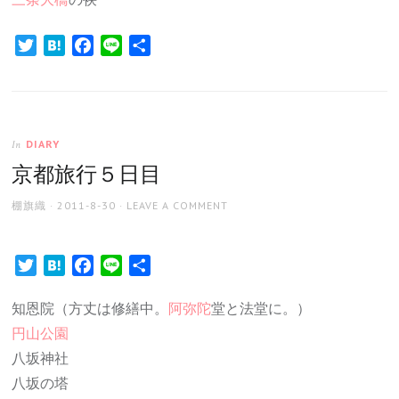
三条大橋
の袂
Twitter
Hatena
Facebook
Line
共
有
DIARY
In
京都旅行５日目
AUTHOR
POSTED
棚旗織
2011-8-30
LEAVE A COMMENT
ON
Twitter
Hatena
Facebook
Line
共
有
知恩院（方丈は修繕中。
阿弥陀
堂と法堂に。）
円山公園
八坂神社
八坂の塔