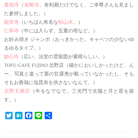
鹿苑寺
（
金閣寺
。舎利殿だけでなく、ご本尊さんも見まし
た参拝しました。）
龍安寺
（いちばん有名な
枯山水
。）
仁和寺
（中には入らず。五重の塔など。）
お好み焼き ジャンボ（おっきかった。キャベツの少ないゆ
るゆるタイプ。）
妙心寺
（広い。法堂の雲龍図が素晴らしい。）
TOFU-CAFE FUJINO 北野店（確かにおいしかったけど、ん
ー、写真と違って栗の甘露煮が載っていなかったし、そも
そもお善哉に塩昆布を供さないなんて。）
北野天満宮
（牛をなでなで。三光門で太陽と月と星を探
す。）
Twitter
Hatena
Facebook
Line
共
有