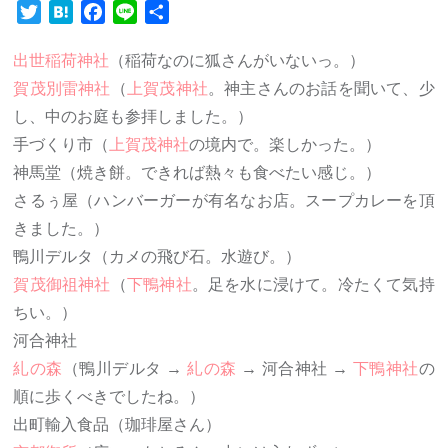
Twitter
Hatena
Facebook
Line
共
有
出世稲荷神社
（稲荷なのに狐さんがいないっ。）
賀茂別雷神社
（
上賀茂神社
。神主さんのお話を聞いて、少
し、中のお庭も参拝しました。）
手づくり市（
上賀茂神社
の境内で。楽しかった。）
神馬堂（焼き餅。できれば熱々も食べたい感じ。）
さるぅ屋（ハンバーガーが有名なお店。スープカレーを頂
きました。）
鴨川デルタ（カメの飛び石。水遊び。）
賀茂御祖神社
（
下鴨神社
。足を水に浸けて。冷たくて気持
ちい。）
河合神社
糺の森
（鴨川デルタ →
糺の森
→ 河合神社 →
下鴨神社
の
順に歩くべきでしたね。）
出町輸入食品（珈琲屋さん）