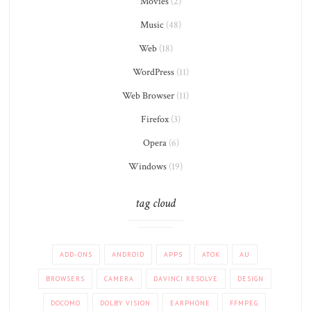
Movies
(2)
Music
(48)
Web
(18)
WordPress
(11)
Web Browser
(11)
Firefox
(3)
Opera
(6)
Windows
(19)
tag cloud
ADD-ONS
ANDROID
APPS
ATOK
AU
BROWSERS
CAMERA
DAVINCI RESOLVE
DESIGN
DOCOMO
DOLBY VISION
EARPHONE
FFMPEG