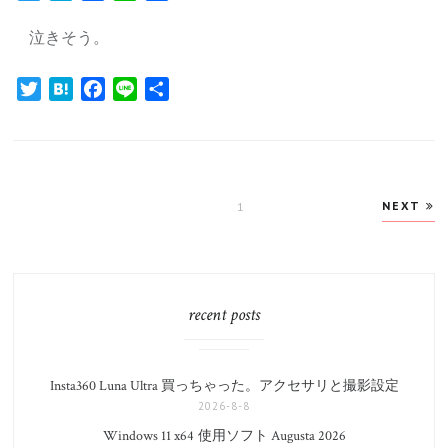
有
泣きそう。
Twitter
Hatena
Facebook
Line
共
有
投
NEXT
PAGE
1
稿
の
ペ
ー
recent posts
ジ
送
り
Insta360 Luna Ultra 買っちゃった。アクセサリと撮影設定
2026-8-8
Windows 11 x64 使用ソフト Augusta 2026