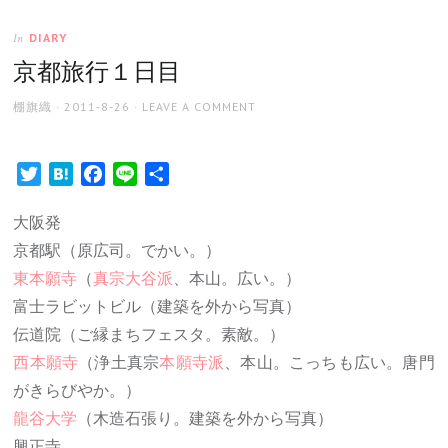
DIARY
In
京都旅行１日目
AUTHOR
POSTED
棚旗織
2011-8-26
LEAVE A COMMENT
ON
Twitter
Hatena
Facebook
Line
共
有
大阪発
京都駅（原広司。でかい。）
東本願寺
（
真宗大谷派
、本山。広い。）
富士ラビットビル（建築を外から写真）
伝道院（ご縁まちフェスタ。素敵。）
西本願寺
（浄土真宗
本願寺派
、本山。こっちも広い。唐門
がきらびやか。）
龍谷大学
（木造石張り。建築を外から写真）
興正寺