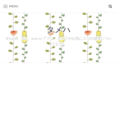
SE
MENU
タメハ
Windows、Mac、Android アプリ、カメラやお気に入りの道具につい
てなど。