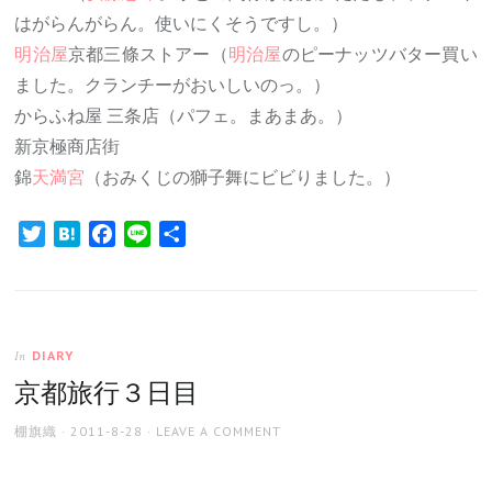
はがらんがらん。使いにくそうですし。）
明治屋
京都三條ストアー（
明治屋
のピーナッツバター買い
ました。クランチーがおいしいのっ。）
からふね屋 三条店（パフェ。まあまあ。）
新京極商店街
錦
天満宮
（おみくじの獅子舞にビビりました。）
Twitter
Hatena
Facebook
Line
共
有
DIARY
In
京都旅行３日目
AUTHOR
POSTED
棚旗織
2011-8-28
LEAVE A COMMENT
ON