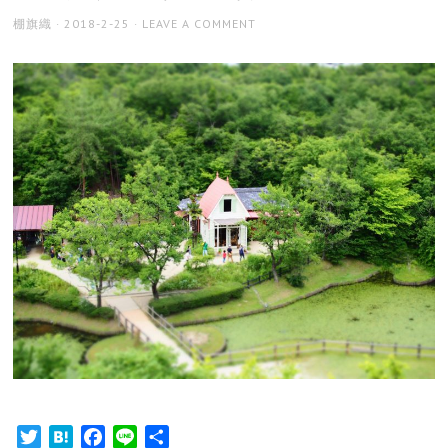
AUTHOR
POSTED
棚旗織
2018-2-25
LEAVE A COMMENT
ON
Twitter
Hatena
Facebook
Line
共