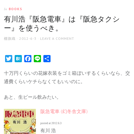
BOOKS
In
有川浩『阪急電車』は『阪急タクシ
ー』を使うべき。
AUTHOR
POSTED
棚旗織
2012-6-3
LEAVE A COMMENT
ON
Twitter
Hatena
Facebook
Line
共
有
十万円くらいの花嫁衣装をゴミ箱ぽいするくらいなら、交
通費くらいケチらなくてもいいのに。
あと、生ビール飲みたい。
阪急電車 (幻冬舎文庫)
posted at 2012.6.3
有川 浩