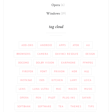
Opera
(6)
Windows
(19)
tag cloud
ADD-ONS
ANDROID
APPS
ATOK
AU
BROWSERS
CAMERA
DAVINCI RESOLVE
DESIGN
DOCOMO
DOLBY VISION
EARPHONE
FFMPEG
FIREFOX
FONT
FRIXION
HDR
HLG
INSTA360
IS05
KITCHEN
LAMY
LEICA
LENS
LUNA ULTRA
MAC
MACOS
MUSIC
OPERA
PEN
PILOT
PLUG-INS
SAFARI
SOFTBANK
SOFTWARE
TEA
THEMES
TIPS