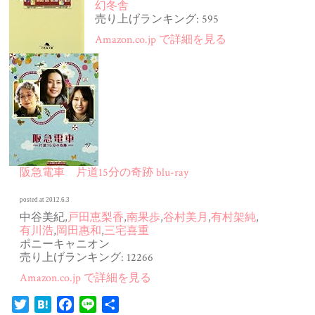
幻冬舎
売り上げランキング: 595
Amazon.co.jp で詳細を見る
阪急電車 片道15分の奇跡 blu-ray
posted at 2012.6.3
中谷美紀,
戸田恵梨香
,
南果歩
,
谷村美月
,
有村架純
,
有川浩
,
岡田惠和
,
三宅喜重
ポニーキャニオン
売り上げランキング: 12266
Amazon.co.jp で詳細を見る
Twitter
Hatena
Facebook
Line
共