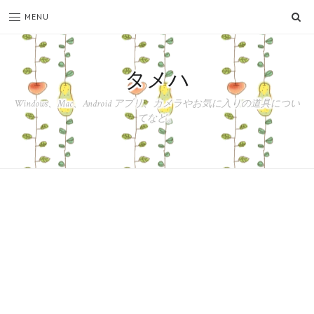
SE
MENU
タメハ
Windows、Mac、Android アプリ、カメラやお気に入りの道具につい
てなど。