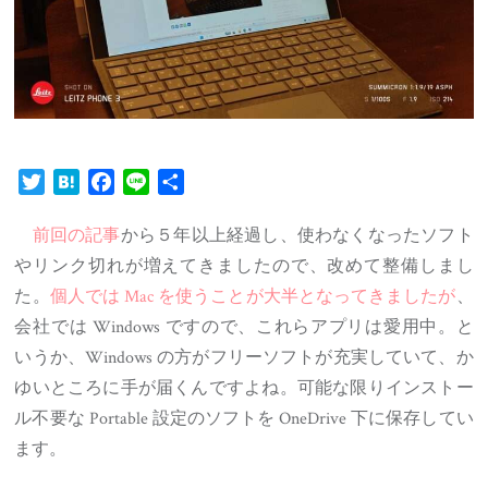
Twitter
Hatena
Facebook
Line
共
有
前回の記事
から５年以上経過し、使わなくなったソフト
やリンク切れが増えてきましたので、改めて整備しまし
た。
個人では Mac を使うことが大半となってきましたが
、
会社では Windows ですので、これらアプリは愛用中。と
いうか、Windows の方がフリーソフトが充実していて、か
ゆいところに手が届くんですよね。可能な限りインストー
ル不要な Portable 設定のソフトを OneDrive 下に保存してい
ます。