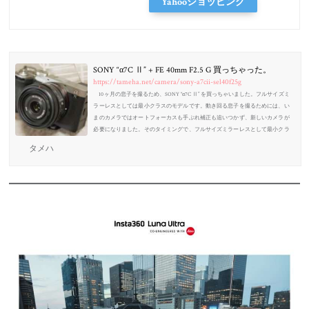
Yahooショッピング
SONY “α7C Ⅱ” + FE 40mm F2.5 G 買っちゃった。
https://tameha.net/camera/sony-a7cii-sel40f25g
10ヶ月の息子を撮るため、SONY “α7C Ⅱ” を買っちゃいました。フルサイズミ
ラーレスとしては最小クラスのモデルです。動き回る息子を撮るためには、い
まのカメラではオートフォーカスも手ぶれ補正も追いつかず、新しいカメラが
必要になりました。そのタイミングで、フルサイズミラーレスとして最小クラ
スの α7C に後継機が発表されたので、ええいままよとマウントを変えちゃいま
タメハ
した。IYH!!!! そう、今回は初のマウント変更です。10年以上マイクロフォーサ
ーズ（m4/3）を使っており、今後も m4/3 を使うつもりだったのですが、つい
に...