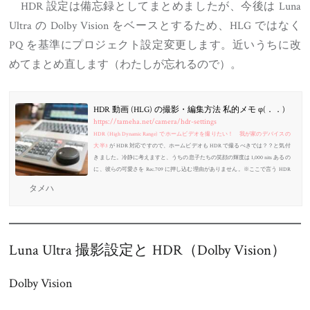
HDR 設定は備忘録としてまとめましたが、今後は Luna
Ultra の Dolby Vision をベースとするため、HLG ではなく
PQ を基準にプロジェクト設定変更します。近いうちに改
めてまとめ直します（わたしが忘れるので）。
HDR 動画 (HLG) の撮影・編集方法 私的メモ φ(．．)
https://tameha.net/camera/hdr-settings
HDR (High Dynamic Range) でホームビデオを撮りたい！ 我が家のデバイスの
大半
3
が HDR 対応ですので、ホームビデオも HDR で撮るべきでは？？と気付
きました。冷静に考えますと、うちの息子たちの笑顔の輝度は 1,000 nits あるの
に、彼らの可愛さを Rec.709 に押し込む理由がありません。※ここで言う HDR
とは「HDR 合成写真」とは別物です。HDR 合成写真については下記の本がオ
タメハ
ススメ。Photomatix Pro の 30% OFF 割引コードが付いてきますので、書籍代の...
Luna Ultra 撮影設定と HDR（Dolby Vision）
Dolby Vision