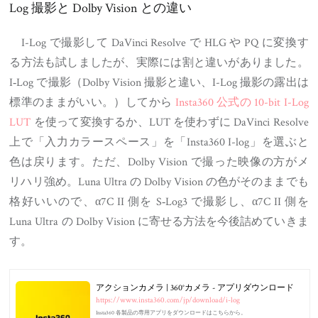
Log 撮影と Dolby Vision との違い
I-Log で撮影して DaVinci Resolve で HLG や PQ に変換す
る方法も試しましたが、実際には割と違いがありました。
I‑Log で撮影（Dolby Vision 撮影と違い、I-Log 撮影の露出は
標準のままがいい。）してから
Insta360 公式の 10-bit I-Log
LUT
を使って変換するか、LUT を使わずに DaVinci Resolve
上で「入力カラースペース」を「Insta360 I-log」を選ぶと
色は戻ります。ただ、Dolby Vision で撮った映像の方がメ
リハリ強め。Luna Ultra の Dolby Vision の色がそのままでも
格好いいので、α7C II 側を S‑Log3 で撮影し、α7C II 側を
Luna Ultra の Dolby Vision に寄せる方法を今後詰めていきま
す。
アクションカメラ | 360°カメラ - アプリダウンロード
https://www.insta360.com/jp/download/i-log
Insta360 各製品の専用アプリをダウンロードはこちらから。