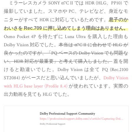
ミラーレスカメラ SONY α7C II では HDR (HLG、PP10) で
撮影していました。スマホや PC、テレビなど、身近なモ
ニターがすべて HDR に対応しているためです。
息子のか
わいさを Rec.709 に押し込めてしまう理由はありません。
Osmo Pocket 4P を待たずに Luna Ultra を購入した理由も
Dolby Vision 対応でした。
本当は α7C II に合わせて HLG が
良かったのですが、「PQ ベースの Dolby Vision でも問題な
い、HDR 対応が最重要」と考えて購入しました。
蓋を開
けると勘違いでした。Dolby Vision は全て PQ (Rec.2100
ST2084) がベースだと思い込んでいましたが、
Dolby Vision
with HLG base layer (Profile 8.4)
が使われています。実際の
出力動画を見ても HLG でした。
Dolby Professional Support Community
https://professionalsupport.dolby.com/s/article/Capturing-Dolby-Vision-with-Insta360-Luna-Ultra?language=en_US
Dolby Professional Support