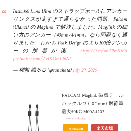
Insta360 Luna Ultra のストラップホールにアンカー
リンクスが太すぎて通らなかった問題、Falcam
(Ulanzi) の Maglink で解決しました。Maglink の細
い方のアンカー（40mm×Φ1mm）なら問題なく通
りました。しかも Peak Design のより100倍アンカ
ーの脱着が楽。
https://t.co/onT9mS3Fit
pic.twitter.com/AHKOmLf6NL
— 棚旗 織🍈🍞 (@tanahata)
July 29, 2026
FALCAM Maglink 磁気テール
バックル*2 (40*1mm) 耐荷重
最大50KG M00A4202
created by
Rinker
Amazon
楽天市場