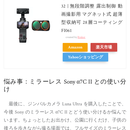
32 | 無段階調整 露出制御 動
画撮影用 マグネット式 超薄
型収納可 28層コーティング
FI061
created by
Rinker
Amazon
楽天市場
Yahooショッピング
悩み事：ミラーレス Sony α7C II との使い分
け
最後に、ジンバルカメラ Luna Ultra を購入したことで、
今後 Sony のミラーレス α7C II とどう使い分けるか悩んで
います。ちょっとしたお出かけ、公園に行くだけ、子供の
後ろを歩きながら撮る場面では、フルサイズのミラーレス