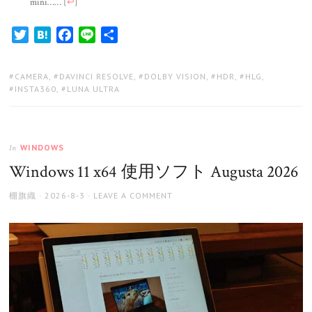
mini……
[
↩
]
Twitter
Hatena
Facebook
Line
共
有
TAGS:
CAMERA
,
DAVINCI RESOLVE
,
DOLBY VISION
,
HDR
,
HLG
,
INSTA360
,
LUNA ULTRA
WINDOWS
In
Windows 11 x64 使用ソフト Augusta 2026
AUTHOR
POSTED
棚旗織
2026-8-3
LEAVE A COMMENT
ON