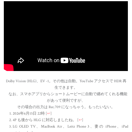
Dolby Vision (HLG)、EV -1。その他は自動。YouTube アクセスで HDR 再
生できます。
なお、スマホアプリからショートムービーに自動で纏めてくれる機能
があって便利ですが、
その場合の出力は Rec.709 になっちゃう。もったいない。
2026年6月15日 22時
[
↩
]
4P も後から HLG に対応しましたね。
[
↩
]
LG OLED TV、MacBook Air、Leitz Phone 3、妻の iPhone、iPad