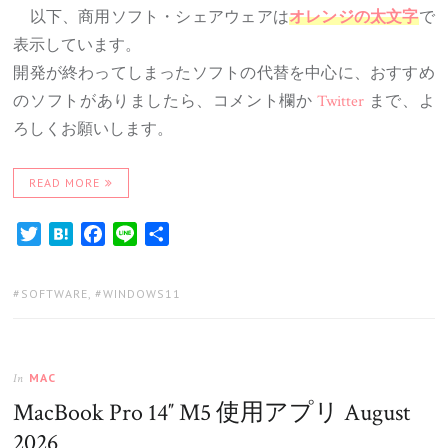
以下、商用ソフト・シェアウェアは
で
オレンジの太文字
表示しています。
開発が終わってしまったソフトの代替を中心に、おすすめ
のソフトがありましたら、コメント欄か
Twitter
まで、よ
ろしくお願いします。
READ MORE
Twitter
Hatena
Facebook
Line
共
有
TAGS:
SOFTWARE
,
WINDOWS11
MAC
In
MacBook Pro 14″ M5 使用アプリ August
2026