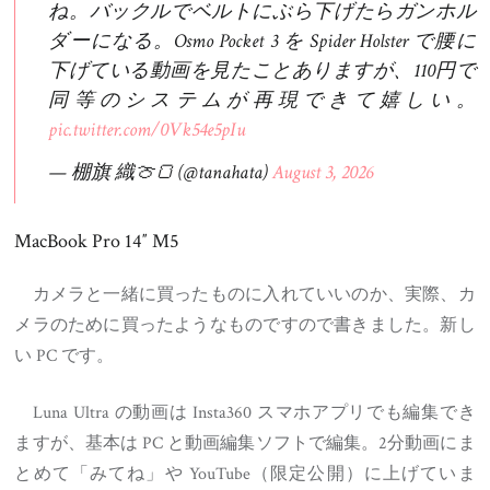
ね。バックルでベルトにぶら下げたらガンホル
ダーになる。Osmo Pocket 3 を Spider Holster で腰に
下げている動画を見たことありますが、110円で
同等のシステムが再現できて嬉しい。
pic.twitter.com/0Vk54e5pIu
— 棚旗 織🍈🍞 (@tanahata)
August 3, 2026
MacBook Pro 14″ M5
カメラと一緒に買ったものに入れていいのか、実際、カ
メラのために買ったようなものですので書きました。新し
い PC です。
Luna Ultra の動画は Insta360 スマホアプリでも編集でき
ますが、基本は PC と動画編集ソフトで編集。2分動画にま
とめて「みてね」や YouTube（限定公開）に上げていま