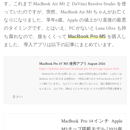
す。これまで MacBook Air M1 と DaVinci Resolve Studio を使
っていたのですが、突然、MacBook Air M1 ちゃんがお亡く
なりになりました。享年6歳。Apple の値上がり直後の最悪
のタイミングです。とはいえ、PC がないと Luna Ultra も持
ち腐れなので、腹をくくって
を購入し
MacBook Pro M5
ました。 導入アプリは以下の記事にまとめています。
MacBook Pro 14″ M5 使用アプリ August 2026
https://tameha.net/mac/macbook-pro-14-m5-app-august-2026
MacBook Pro 14″ M5 を買いました。Apple の法外な値上げを受け、しばらくは
MacBook Air 13″ M1 のまま頑張るか、5年以上経つけど DaVinci Resolve もゴキゲ
ンに動いていますし、なんてノンキに構えていましたら、急に電源が付かなく
なりました。なんでや。諦めようにも PC がないと２人の息子の写真も動画も
触れませんし、買うしかないよね。たっかい。 新しい MacBook を購入したの
タメハ
はいいのですが、最低限の環境を復活させようとしたとき、いままでどんなア
プリ・ソフトを入れていたのか分からなくなると言う。Windows のときは...
MacBook Pro 14インチ Apple
M5チップ搭載モデル [2025年