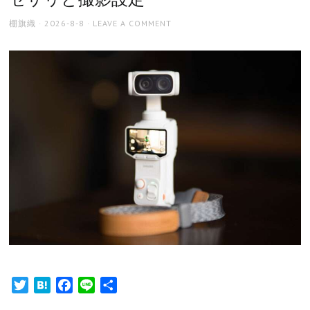
AUTHOR
POSTED
棚旗織
2026-8-8
LEAVE A COMMENT
ON
Twitter
Hatena
Facebook
Line
共
有