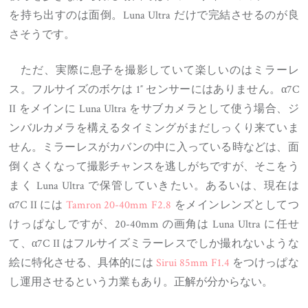
を持ち出すのは面倒。Luna Ultra だけで完結させるのが良
さそうです。
ただ、実際に息子を撮影していて楽しいのはミラーレ
ス。フルサイズのボケは 1″ センサーにはありません。α7C
II をメインに Luna Ultra をサブカメラとして使う場合、ジ
ンバルカメラを構えるタイミングがまだしっくり来ていま
せん。ミラーレスがカバンの中に入っている時などは、面
倒くさくなって撮影チャンスを逃しがちですが、そこをう
まく Luna Ultra で保管していきたい。あるいは、現在は
α7C II には
Tamron 20-40mm F2.8
をメインレンズとしてつ
けっぱなしですが、20-40mm の画角は Luna Ultra に任せ
て、α7C II はフルサイズミラーレスでしか撮れないような
絵に特化させる、具体的には
Sirui 85mm F1.4
をつけっぱな
し運用させるという力業もあり。正解が分からない。