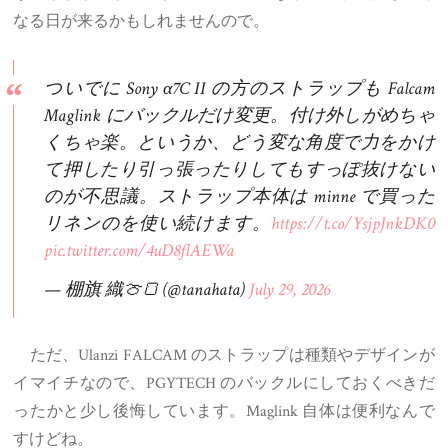
なる日が来るかもしれませんので。
ついでに Sony α7C II の方のストラップも Falcam
Maglink にバックルだけ変更。付け外しがめちゃ
くちゃ楽。というか、どう変な角度で力をかけ
て押したり引っ張ったりしてもすっぽ抜けない
のが不思議。ストラップ本体は minne で買った
リネンのを使い続けます。
https://t.co/YsjpJnkDK0
pic.twitter.com/4uD8flAEWa
— 棚旗 織🍈🍞 (@tanahata)
July 29, 2026
ただ、Ulanzi FALCAM のストラップは種類やデザインが
イマイチなので、PGYTECH のバックルにしておくべきだ
ったかと少し後悔しています。Maglink 自体は便利なんで
すけどね。