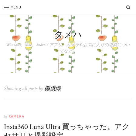
SE
MENU
タメハ
Windows、Mac、Android アプリ、カメラやお気に入りの道具につい
てなど。
Showing all posts by
棚旗織
CAMERA
In
Insta360 Luna Ultra 買っちゃった。アク
セサリと撮影設定