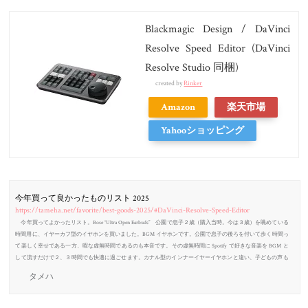
Blackmagic Design / DaVinci
Resolve Speed Editor (DaVinci
Resolve Studio 同梱)
created by
Rinker
Amazon
楽天市場
Yahooショッピング
今年買って良かったものリスト 2025
https://tameha.net/favorite/best-goods-2025/#DaVinci-Resolve-Speed-Editor
今年買ってよかったリスト。Bose “Ultra Open Earbuds” 公園で息子２歳（購入当時。今は３歳）を眺めている
時間用に、イヤーカフ型のイヤホンを買いました。BGM イヤホンです。公園で息子の後ろを付いて歩く時間っ
て楽しく幸せである一方、暇な虚無時間であるのも本音です。その虚無時間に Spotify で好きな音楽を BGM と
して流すだけで２、３時間でも快適に過ごせます。カナル型のインナーイヤーイヤホンと違い、子どもの声も
車の音も普通に聞こえるので安全。おすすめ。あまりに快適なので、妻にも同じイヤホンの限定白色モデル
タメハ
を...