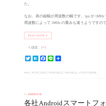
た。
なお、表の縦幅が周波数の幅です。1px が 1MHz
周波数によって 1MHz の重みも違うようですの
READ MORE
ほぼ。
[
↩
]
Twitter
Hatena
Facebook
Line
共
有
TAGS:
AU
,
DOCOMO
,
EMOBILE
,
MOBILE
,
SOFTBANK
ANDROID
In
各社 Android スマ