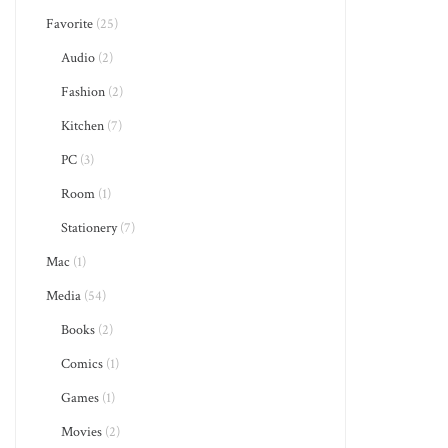
Favorite
(25)
Audio
(2)
Fashion
(2)
Kitchen
(7)
PC
(3)
Room
(1)
Stationery
(7)
Mac
(1)
Media
(54)
Books
(2)
Comics
(1)
Games
(1)
Movies
(2)