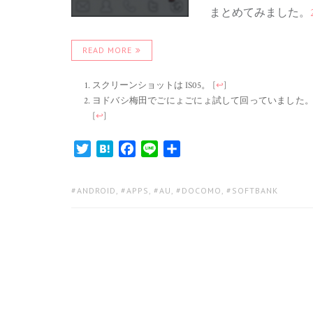
まとめてみました。
READ MORE
スクリーンショットは IS05。
[
↩
]
ヨドバシ梅田でごにょごにょ試して回っていました
[
↩
]
Twitter
Hatena
Facebook
Line
共
有
TAGS:
ANDROID
,
APPS
,
AU
,
DOCOMO
,
SOFTBANK