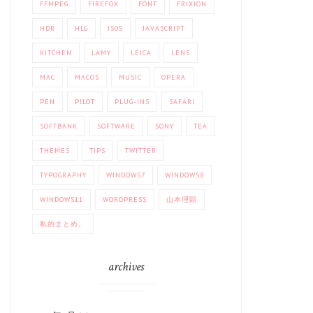
FFMPEG
FIREFOX
FONT
FRIXION
HDR
HLG
IS05
JAVASCRIPT
KITCHEN
LAMY
LEICA
LENS
MAC
MACOS
MUSIC
OPERA
PEN
PILOT
PLUG-INS
SAFARI
SOFTBANK
SOFTWARE
SONY
TEA
THEMES
TIPS
TWITTER
TYPOGRAPHY
WINDOWS7
WINDOWS8
WINDOWS11
WORDPRESS
山本理顕
私的まとめ。
archives