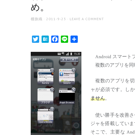
め。
AUTHOR
POSTED
棚旗織
2011-9-23
LEAVE A COMMENT
ON
Twitter
Hatena
Facebook
Line
共
有
Android スマ
複数のアプリを同
複数のアプリを切
ャが必須です。しかし、
。
ません
使い勝手を改善させ
ジャを搭載していま
そこで、主要な An