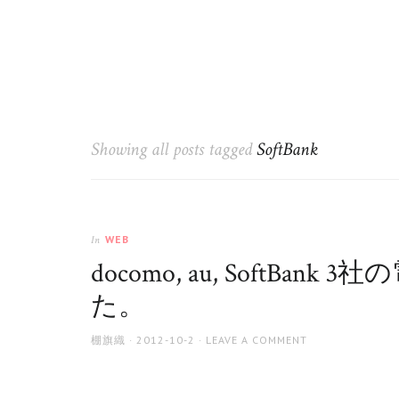
Showing all posts tagged
SoftBank
WEB
In
docomo, au, SoftB
た。
AUTHOR
POSTED
棚旗織
2012-10-2
LEAVE A COMMENT
ON