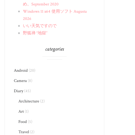
め。September 2020
Windows 11 x64 使用ソフト Augusta
2026
いい天気ですので
野狐禅 “地獄”
categories
Android
(20)
Camera
(8)
Diary
(45)
Architecture
(2)
Art
(1)
Food
(5)
Travel
(2)