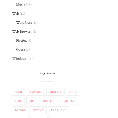
Music
(48)
Web
(18)
WordPress
(11)
Web Browser
(11)
Firefox
(3)
Opera
(6)
Windows
(19)
tag cloud
A7CII
ADD-ONS
ANDROID
APPS
ATOK
AU
BROWSERS
CAMERA
DESIGN
DOCOMO
EARPHONE