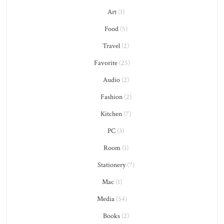
Art
(1)
Food
(5)
Travel
(2)
Favorite
(25)
Audio
(2)
Fashion
(2)
Kitchen
(7)
PC
(3)
Room
(1)
Stationery
(7)
Mac
(1)
Media
(54)
Books
(2)