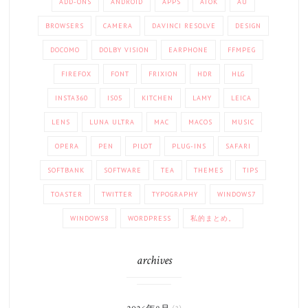
ADD-ONS
ANDROID
APPS
ATOK
AU
BROWSERS
CAMERA
DAVINCI RESOLVE
DESIGN
DOCOMO
DOLBY VISION
EARPHONE
FFMPEG
FIREFOX
FONT
FRIXION
HDR
HLG
INSTA360
IS05
KITCHEN
LAMY
LEICA
LENS
LUNA ULTRA
MAC
MACOS
MUSIC
OPERA
PEN
PILOT
PLUG-INS
SAFARI
SOFTBANK
SOFTWARE
TEA
THEMES
TIPS
TOASTER
TWITTER
TYPOGRAPHY
WINDOWS7
WINDOWS8
WORDPRESS
私的まとめ。
archives