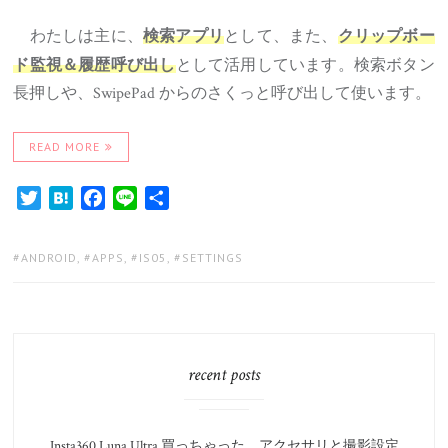
わたしは主に、
として、また、
検索アプリ
クリップボー
として活用しています。検索ボタン
ド監視＆履歴呼び出し
長押しや、SwipePad からのさくっと呼び出して使います。
READ MORE
Twitter
Hatena
Facebook
Line
共
有
TAGS:
ANDROID
,
APPS
,
IS05
,
SETTINGS
recent posts
Insta360 Luna Ultra 買っちゃった。アクセサリと撮影設定