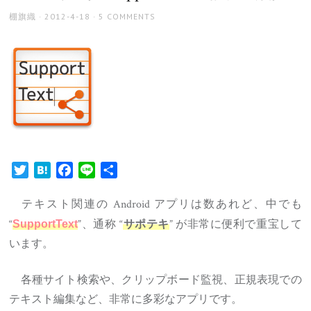
AUTHOR
POSTED
棚旗織
2012-4-18
5 COMMENTS
ON
Twitter
Hatena
Facebook
Line
共
有
テキスト関連の Android アプリは数あれど、中でも
“
”、通称 “
” が非常に便利で重宝して
SupportText
サポテキ
います。
各種サイト検索や、クリップボード監視、正規表現での
テキスト編集など、非常に多彩なアプリです。