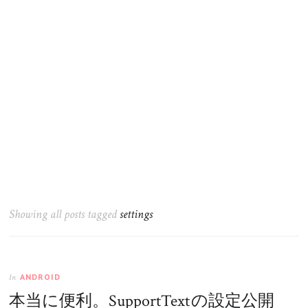
Showing all posts tagged
settings
ANDROID
In
本当に便利。SupportText の設定公開