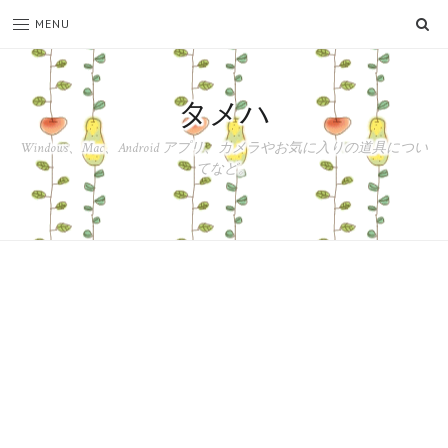
SE
MENU
タメハ
Windows、Mac、Android アプリ、カメラやお気に入りの道具につい
てなど。