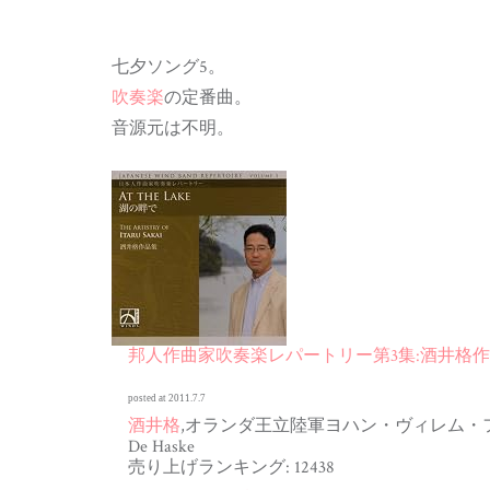
七夕ソング5。
吹奏楽
の定番曲。
音源元は不明。
邦人作曲家吹奏楽レパートリー第3集:酒井格
posted at 2011.7.7
酒井格
,オランダ王立陸軍ヨハン・ヴィレム・
De Haske
売り上げランキング: 12438