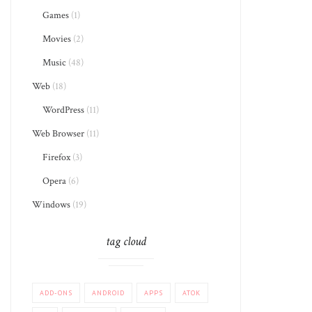
Games
(1)
Movies
(2)
Music
(48)
Web
(18)
WordPress
(11)
Web Browser
(11)
Firefox
(3)
Opera
(6)
Windows
(19)
tag cloud
ADD-ONS
ANDROID
APPS
ATOK