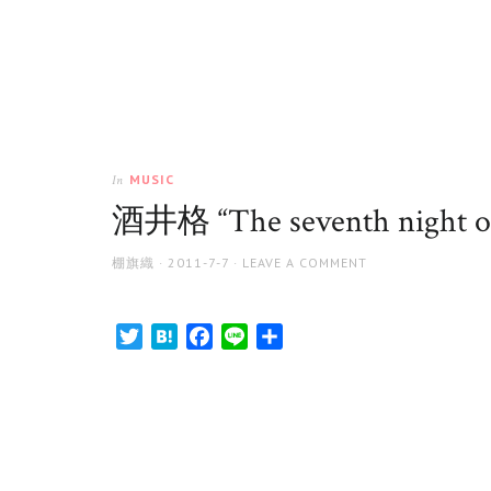
MUSIC
In
酒井格 “The seventh night of
AUTHOR
POSTED
棚旗織
2011-7-7
LEAVE A COMMENT
ON
Twitter
Hatena
Facebook
Line
共
有