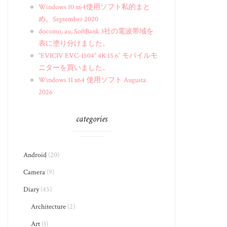
Windows 10 x64 使用ソフト私的まと
め。September 2020
docomo, au, SoftBank 3社の電波帯域を
表に塗り分けました。
“EVICIV EVC-1504” 4K 15.6″ モバイルモ
ニターを買いました。
Windows 11 x64 使用ソフト Augusta
2026
categories
Android
(20)
Camera
(9)
Diary
(45)
Architecture
(2)
Art
(1)