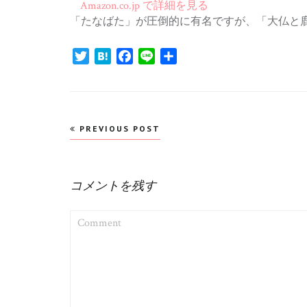
Amazon.co.jp で詳細を見る
「たなばた」が圧倒的に有名ですが、「大仏と
Twitter
Hatena
Facebook
Line
共
有
投
PREVIOUS POST
稿
ナ
コメントを残す
ビ
ゲ
COMMENT
ー
シ
ョ
ン