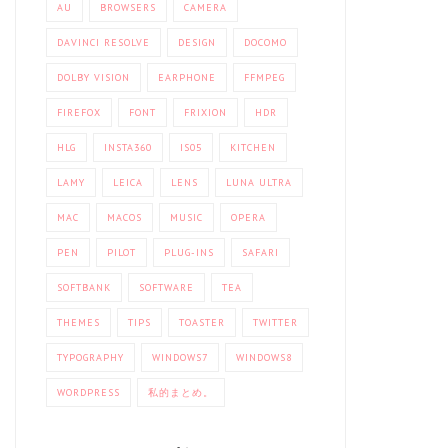
AU
BROWSERS
CAMERA
DAVINCI RESOLVE
DESIGN
DOCOMO
DOLBY VISION
EARPHONE
FFMPEG
FIREFOX
FONT
FRIXION
HDR
HLG
INSTA360
IS05
KITCHEN
LAMY
LEICA
LENS
LUNA ULTRA
MAC
MACOS
MUSIC
OPERA
PEN
PILOT
PLUG-INS
SAFARI
SOFTBANK
SOFTWARE
TEA
THEMES
TIPS
TOASTER
TWITTER
TYPOGRAPHY
WINDOWS7
WINDOWS8
WORDPRESS
私的まとめ。