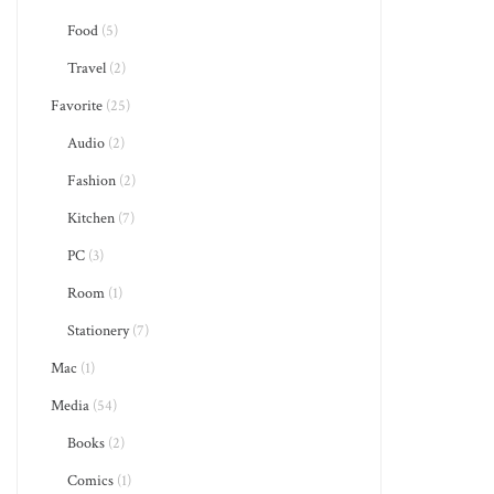
Food
(5)
Travel
(2)
Favorite
(25)
Audio
(2)
Fashion
(2)
Kitchen
(7)
PC
(3)
Room
(1)
Stationery
(7)
Mac
(1)
Media
(54)
Books
(2)
Comics
(1)