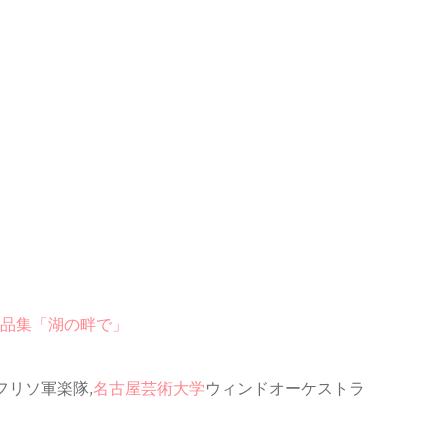
作品集「湖の畔で」
フリソ軍楽隊,
名古屋芸術大学
ウィンドオーケストラ