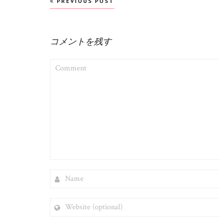
投
PREVIOUS POST
稿
ナ
コメントを残す
ビ
ゲ
COMMENT
ー
シ
ョ
ン
NAME
WEBSITE
(OPTIONAL)