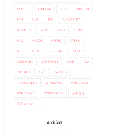
FFMPEG
FIREFOX
FONT
FRIXION
HDR
HLG
IS05
JAVASCRIPT
KITCHEN
LAMY
LEICA
LENS
MAC
MACOS
MUSIC
OPERA
PEN
PILOT
PLUG-INS
SAFARI
SOFTBANK
SOFTWARE
SONY
TEA
THEMES
TIPS
TWITTER
TYPOGRAPHY
WINDOWS7
WINDOWS8
WINDOWS11
WORDPRESS
山本理顕
私的まとめ。
archives