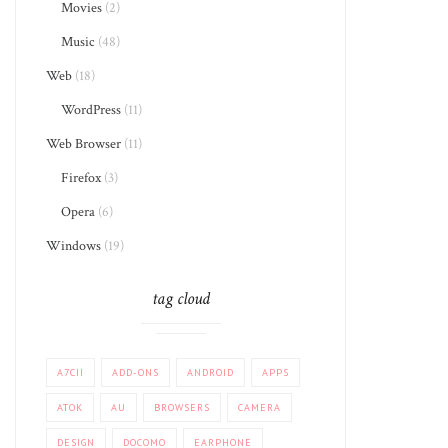
Movies
(2)
Music
(48)
Web
(18)
WordPress
(11)
Web Browser
(11)
Firefox
(3)
Opera
(6)
Windows
(19)
tag cloud
A7CII
ADD-ONS
ANDROID
APPS
ATOK
AU
BROWSERS
CAMERA
DESIGN
DOCOMO
EARPHONE