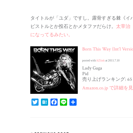
タイトルが「ユダ」ですし。露骨すぎる棘《イ
ピストルとか投石とかメタファだらけ。
太宰治
になってるみたい。
Born This Way (Int’l Versi
posted with
AZlink
at 2011.7.10
Lady Gaga
Pid
売り上げランキング: 65
Amazon.co.jp で詳細を
Twitter
Hatena
Facebook
Line
共
有