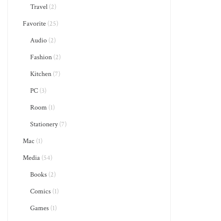
Travel
(2)
Favorite
(25)
Audio
(2)
Fashion
(2)
Kitchen
(7)
PC
(3)
Room
(1)
Stationery
(7)
Mac
(1)
Media
(54)
Books
(2)
Comics
(1)
Games
(1)