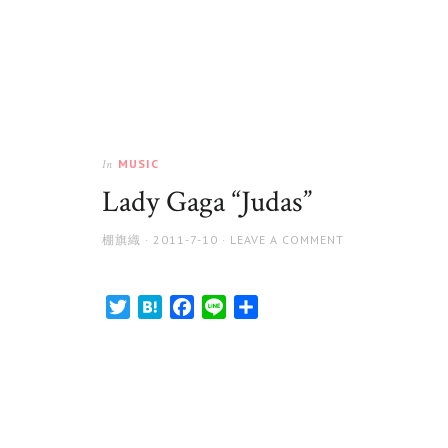
MUSIC
In
Lady Gaga “Judas”
AUTHOR
POSTED
棚旗織
2011-7-10
LEAVE A COMMENT
ON
Twitter
Hatena
Facebook
Line
共
有