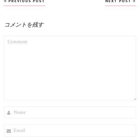
PREVIOUS POST
NEXT POST
稿
ナ
ビ
コメントを残す
ゲ
COMMENT
ー
シ
ョ
ン
NAME
EMAIL