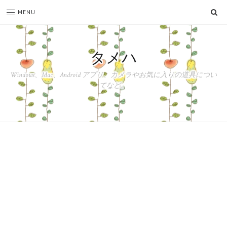
SE
MENU
タメハ
Windows、Mac、Android アプリ、カメラやお気に入りの道具につい
てなど。