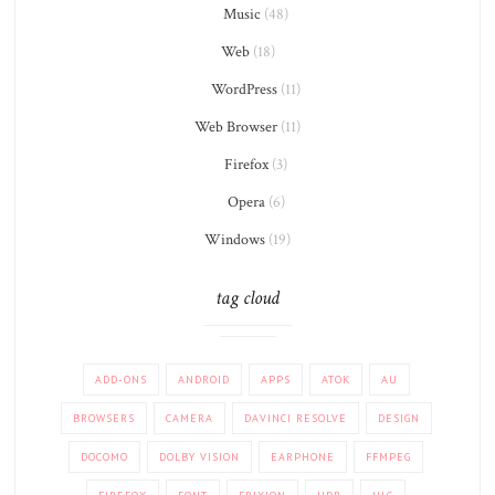
Music
(48)
Web
(18)
WordPress
(11)
Web Browser
(11)
Firefox
(3)
Opera
(6)
Windows
(19)
tag cloud
ADD-ONS
ANDROID
APPS
ATOK
AU
BROWSERS
CAMERA
DAVINCI RESOLVE
DESIGN
DOCOMO
DOLBY VISION
EARPHONE
FFMPEG