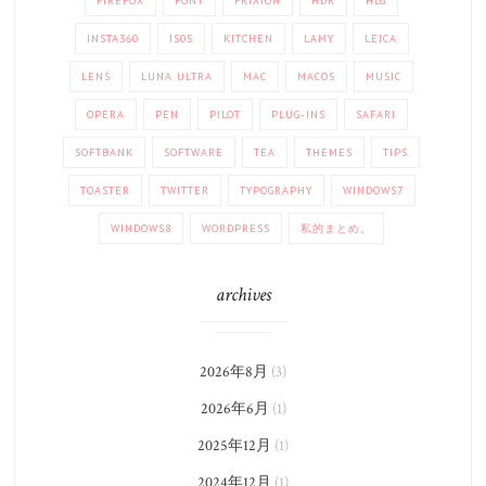
FIREFOX
FONT
FRIXION
HDR
HLG
INSTA360
IS05
KITCHEN
LAMY
LEICA
LENS
LUNA ULTRA
MAC
MACOS
MUSIC
OPERA
PEN
PILOT
PLUG-INS
SAFARI
SOFTBANK
SOFTWARE
TEA
THEMES
TIPS
TOASTER
TWITTER
TYPOGRAPHY
WINDOWS7
WINDOWS8
WORDPRESS
私的まとめ。
archives
2026年8月
(3)
2026年6月
(1)
2025年12月
(1)
2024年12月
(1)