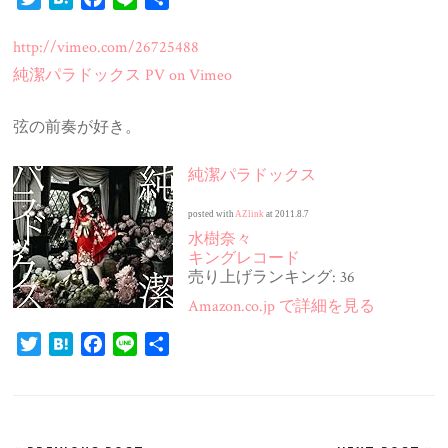
有
http://vimeo.com/26725488
純潔パラドックス PV on Vimeo
弦の前奏が好き。
純潔パラドックス
posted with
AZlink
at 2011.8.7
水樹奈々
キングレコード
売り上げランキング: 36
Amazon.co.jp で詳細を見る
Twitter
Hatena
Facebook
Line
共
有
投