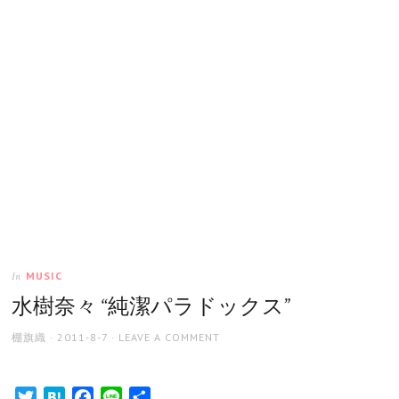
MUSIC
In
水樹奈々 “純潔パラドックス”
AUTHOR
POSTED
棚旗織
2011-8-7
LEAVE A COMMENT
ON
Twitter
Hatena
Facebook
Line
共