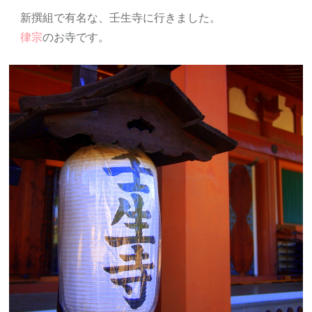
有
新撰組で有名な、壬生寺に行きました。
律宗
のお寺です。