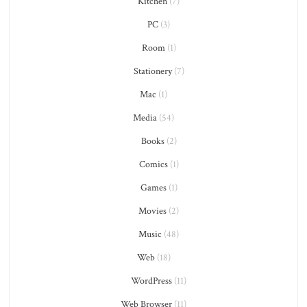
Kitchen
(7)
PC
(3)
Room
(1)
Stationery
(7)
Mac
(1)
Media
(54)
Books
(2)
Comics
(1)
Games
(1)
Movies
(2)
Music
(48)
Web
(18)
WordPress
(11)
Web Browser
(11)