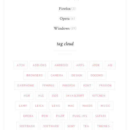
Firefox
(3)
Opera
(6)
Windows
(19)
tag cloud
A7CII
ADD-ONS
ANDROID
APPS
ATOK
AU
BROWSERS
CAMERA
DESIGN
DOCOMO
EARPHONE
FFMPEG
FIREFOX
FONT
FRIXION
HDR
HLG
IS05
JAVASCRIPT
KITCHEN
LAMY
LEICA
LENS
MAC
MACOS
MUSIC
OPERA
PEN
PILOT
PLUG-INS
SAFARI
SOFTBANK
SOFTWARE
SONY
TEA
THEMES