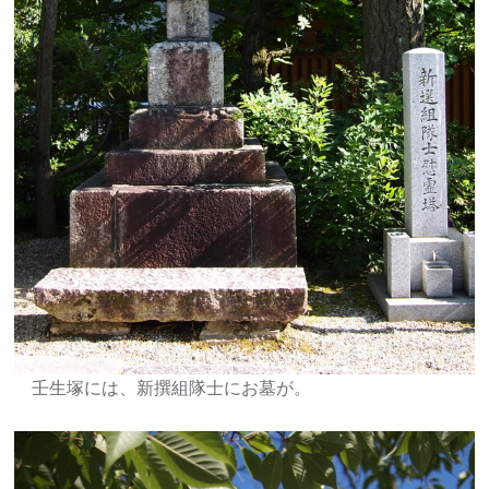
壬生塚には、新撰組隊士にお墓が。