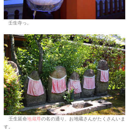
壬生寺っ。
壬生延命
地蔵尊
の名の通り、お地蔵さんがたくさんいま
す。