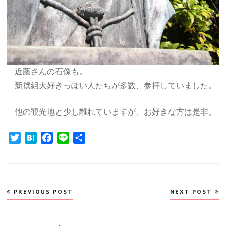
近藤さんの石像も。
新撰組大好きっぽい人たちが多数、参拝していました。
他の観光地と少し離れていますが、お好きな方は是非。
Twitter
Hatena
Facebook
Line
共
有
投
PREVIOUS POST
NEXT POST
稿
ナ