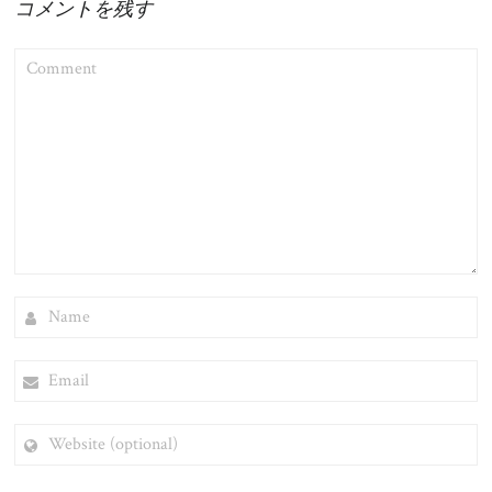
ビ
コメントを残す
ゲ
COMMENT
ー
シ
ョ
ン
NAME
EMAIL
WEBSITE
(OPTIONAL)