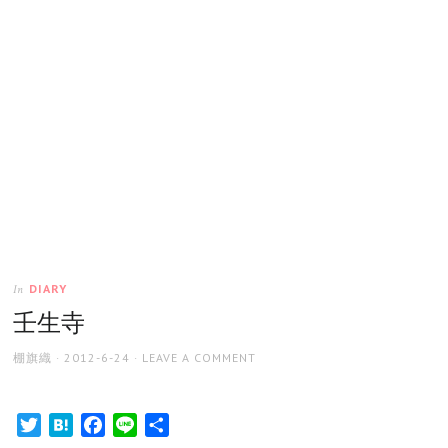
DIARY
In
壬生寺
AUTHOR
POSTED
棚旗織
2012-6-24
LEAVE A COMMENT
ON
Twitter
Hatena
Facebook
Line
共