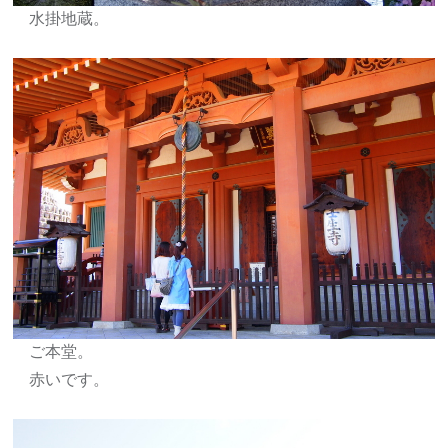
水掛地蔵。
ご本堂。
赤いです。