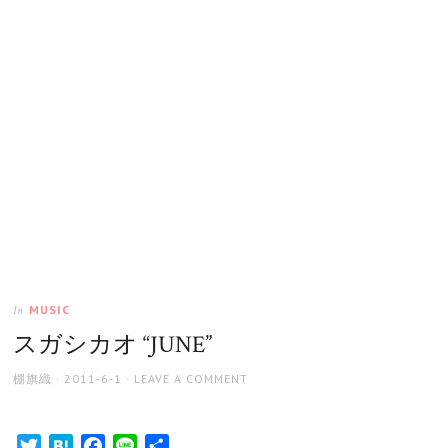
MUSIC
In
スガシカオ “JUNE”
AUTHOR
POSTED
棚旗織
2011-6-1
LEAVE A COMMENT
ON
Twitter
Hatena
Facebook
Line
共