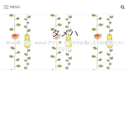
SE
MENU
タメハ
Windows、Mac、Android アプリ、カメラやお気に入りの道具につい
てなど。