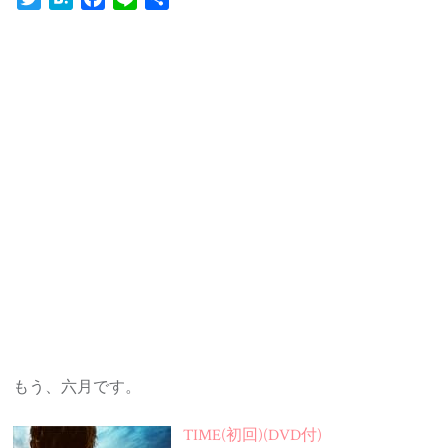
有
もう、六月です。
TIME(初回)(DVD付)