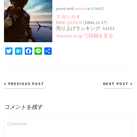
posted with
amazlet
at 11.06.02
スガシカオ
BMG JAPAN
(2004-11-17)
売り上げランキング: 54253
Amazon.co.jp で詳細を見る
Twitter
Hatena
Facebook
Line
共
有
投
PREVIOUS POST
NEXT POST
稿
ナ
ビ
コメントを残す
ゲ
COMMENT
ー
シ