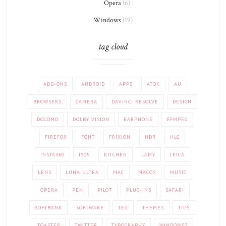
Opera
(6)
Windows
(19)
tag cloud
ADD-ONS
ANDROID
APPS
ATOK
AU
BROWSERS
CAMERA
DAVINCI RESOLVE
DESIGN
DOCOMO
DOLBY VISION
EARPHONE
FFMPEG
FIREFOX
FONT
FRIXION
HDR
HLG
INSTA360
IS05
KITCHEN
LAMY
LEICA
LENS
LUNA ULTRA
MAC
MACOS
MUSIC
OPERA
PEN
PILOT
PLUG-INS
SAFARI
SOFTBANK
SOFTWARE
TEA
THEMES
TIPS
TOASTER
TWITTER
TYPOGRAPHY
WINDOWS7