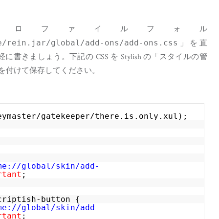
x のプロファイルフォル
/rein.jar/global/add-ons/add-ons.css
」を直
に書きましょう。下記の CSS を Stylish の「スタイルの管
前を付けて保存してください。
eymaster/gatekeeper/there.is.only.xul
);
;
me://global/skin/add-
rtant
;
criptish-button {
me://global/skin/add-
rtant
;