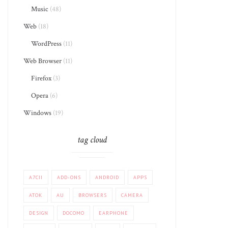
Music
(48)
Web
(18)
WordPress
(11)
Web Browser
(11)
Firefox
(3)
Opera
(6)
Windows
(19)
tag cloud
A7CII
ADD-ONS
ANDROID
APPS
ATOK
AU
BROWSERS
CAMERA
DESIGN
DOCOMO
EARPHONE