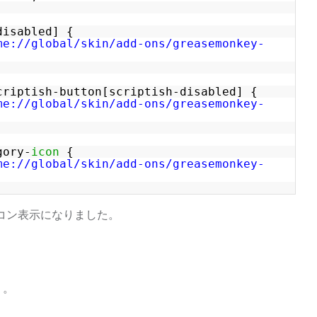
disabled] {
me://global/skin/add-ons/greasemonkey-
criptish-button[scriptish-disabled] {
me://global/skin/add-ons/greasemonkey-
gory-
icon
{
me://global/skin/add-ons/greasemonkey-
アイコン表示になりました。
う。