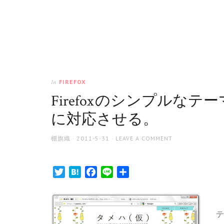
FIREFOX
In
Firefox のシンプルなテーマ “rein
に対応させる。
AUTHOR
POSTED
棚旗織
2011-5-31
LEAVE A COMMENT
ON
Twitter
Hatena
Facebook
Line
共
有
F