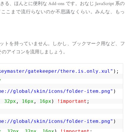
行できる、ほんとに便利な Add-ons です。おなじ JavaScript 系の
比べ、どうしてここまで流行らないのか不思議なくらい。みんな、もっ
アイコンセットを持っていません。しかし、ブックマーク用など、フ
そのアイコンを流用しましょう。
keymaster/gatekeeper/there.is.only.xul
"
);
/
me://global/skin/icons/folder-item.png
"
)
,
32px
,
16px
,
16px
)
!important
;
me://global/skin/icons/folder-item.png
"
)
x
,
32px
,
32px
,
16px
)
!important
;