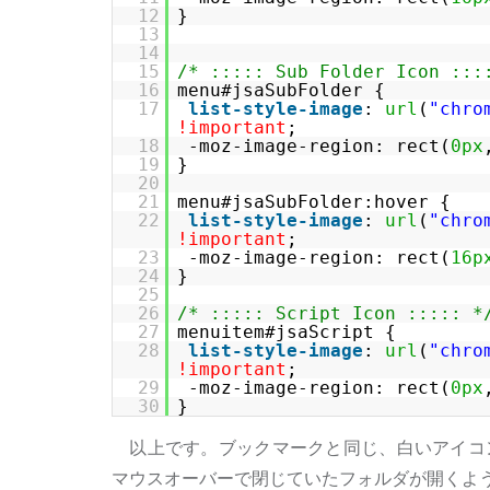
12
}
13
14
15
/* ::::: Sub Folder Icon :::
16
menu#jsaSubFolder {
17
list-style-image
:
url
(
"
chro
!important
;
18
-moz-image-region: rect(
0px
19
}
20
21
menu#jsaSubFolder:hover {
22
list-style-image
:
url
(
"
chro
!important
;
23
-moz-image-region: rect(
16p
24
}
25
26
/* ::::: Script Icon ::::: *
27
menuitem#jsaScript {
28
list-style-image
:
url
(
"
chro
!important
;
29
-moz-image-region: rect(
0px
30
}
以上です。ブックマークと同じ、白いアイコンで統
マウスオーバーで閉じていたフォルダが開くよ