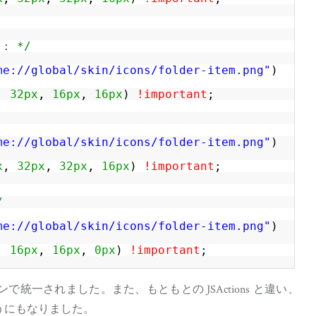
:: */
me://global/skin/icons/folder-item.png
"
)
,
32px
,
16px
,
16px
)
!important
;
me://global/skin/icons/folder-item.png
"
)
x
,
32px
,
32px
,
16px
)
!important
;
/
me://global/skin/icons/folder-item.png
"
)
,
16px
,
16px
,
0px
)
!important
;
一されました。また、もともとの JSActions と違い、
うにもなりました。