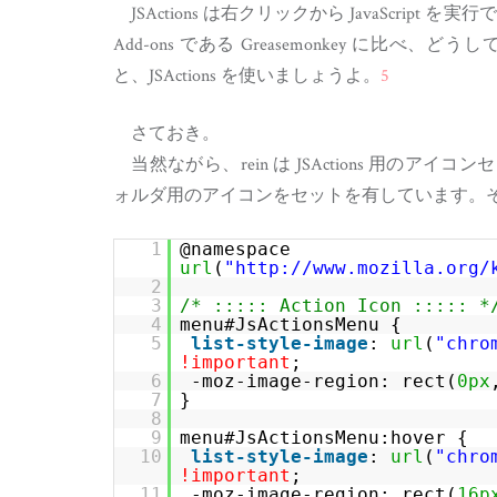
JSActions は右クリックから JavaScript を実
Add-ons である Greasemonkey に
と、JSActions を使いましょうよ。
5
さておき。
当然ながら、rein は JSActions 用の
ォルダ用のアイコンをセットを有しています。
1
@namespace
url
(
"
http://www.mozilla.org/
2
3
/* ::::: Action Icon ::::: *
4
menu#JsActionsMenu {
5
list-style-image
:
url
(
"
chro
!important
;
6
-moz-image-region: rect(
0px
7
}
8
9
menu#JsActionsMenu:hover {
10
list-style-image
:
url
(
"
chro
!important
;
11
-moz-image-region: rect(
16p