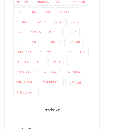
FFMPEG
FIREFOX
FONT
FRIXION
HDR
HLG
IS05
JAVASCRIPT
KITCHEN
LAMY
LEICA
LENS
MAC
MACOS
MUSIC
OPERA
PEN
PILOT
PLUG-INS
SAFARI
SOFTBANK
SOFTWARE
SONY
TEA
THEMES
TIPS
TWITTER
TYPOGRAPHY
WINDOWS7
WINDOWS8
WINDOWS11
WORDPRESS
山本理顕
私的まとめ。
archives