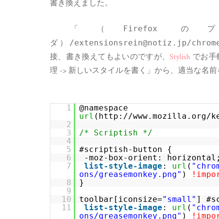
書き換えました。
「
（Firefo
ダ）/extensionsrein@notiz.jp/chrome
接、書き換えてもよいのですが、
Stylish
でお手軽
理 -> 新しいスタイルを書く」から、適当な名
1
@namespace
url
(
http://www.mozilla.org/k
2
3
/* Scriptish */
4
5
#scriptish-button {
6
-moz-box-orient: horizontal
7
list-style-image
:
url
(
"
chro
ons/greasemonkey.png
"
)
!impo
8
}
9
10
toolbar[iconsize=
"small"
] #s
11
list-style-image
:
url
(
"
chro
ons/greasemonkey.png
"
)
!impo