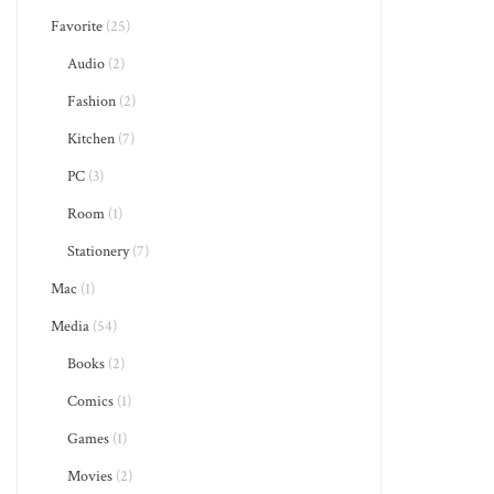
Favorite
(25)
Audio
(2)
Fashion
(2)
Kitchen
(7)
PC
(3)
Room
(1)
Stationery
(7)
Mac
(1)
Media
(54)
Books
(2)
Comics
(1)
Games
(1)
Movies
(2)