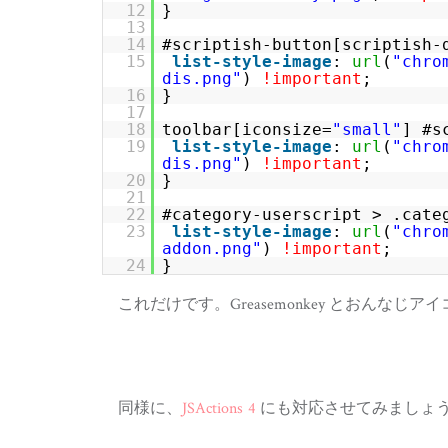
12
}
13
14
#scriptish-button[scriptish-
15
list-style-image
:
url
(
"
chro
dis.png
"
)
!important
;
16
}
17
18
toolbar[iconsize=
"small"
] #s
19
list-style-image
:
url
(
"
chro
dis.png
"
)
!important
;
20
}
21
22
#category-userscript > .cate
23
list-style-image
:
url
(
"
chro
addon.png
"
)
!important
;
24
}
これだけです。Greasemonkey とおんなじ
同様に、
JSActions
4
にも対応させてみましょ