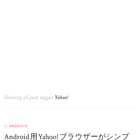
Showing all posts tagged
Yahoo!
ANDROID
In
Android 用 Yahoo! ブラウザーがシンプ