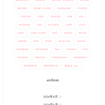
BROWSERS
CAMERA
DAVINCI RESOLVE
DESIGN
DOCOMO
DOLBY VISION
EARPHONE
FFMPEG
FIREFOX
FONT
FRIXION
HDR
HLG
INSTA360
IS05
KITCHEN
LAMY
LEICA
LENS
LUNA ULTRA
MAC
MACOS
MUSIC
OPERA
PEN
PILOT
PLUG-INS
SAFARI
SOFTBANK
SOFTWARE
TEA
THEMES
TIPS
TOASTER
TWITTER
TYPOGRAPHY
WINDOWS7
WINDOWS8
WORDPRESS
私的まとめ。
archives
2026年8月
(3)
2026年6月
(1)