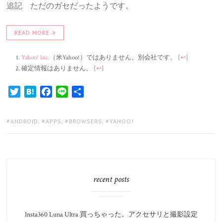
追記 ただのガセだったようです。
READ MORE
Yahoo! Inc.
（米Yahoo!）ではありません。別会社です。
[
↩
]
確定情報はありません。
[
↩
]
Twitter
Hatena
Facebook
Line
共
有
TAGS:
ANDROID
,
APPS
,
BROWSERS
,
YAHOO!
recent posts
Insta360 Luna Ultra 買っちゃった。アクセサリと撮影設定