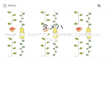
SE
MENU
タメハ
Windows、Mac、Android アプリ、カメラやお気に入りの道具につい
てなど。