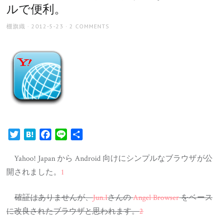
ルで便利。
AUTHOR
POSTED
棚旗織
2012-5-23
2 COMMENTS
ON
Twitter
Hatena
Facebook
Line
共
有
Yahoo! Japan から Android 向けにシンプルなブラウザが公
開されました。
1
確証はありませんが、
Jun.I
さんの
Angel Browser
をベース
に改良されたブラウザと思われます。
2