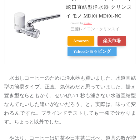
蛇口直結型浄水器 クリンス
イ モノ MD101 MD101-NC
created by
Rinker
三菱レイヨン・クリンスイ
Amazon
楽天市場
Yahooショッピング
水出しコーヒーのために浄水器も買いました。水道直結
型の簡易タイプ。正直、気休めだと思っていました。据え
置き型ならともかく、せいぜい１秒も濾さない水道直結型
なんてたいした違いがないだろう、と。実際は、味って変
わるんですね。ブラインドテストしても一発で分かりま
す。ちょっと以外でした。
やはり、コーヒーは紅茶や日本茶に比べ、道具の数が増