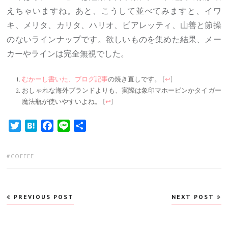
えちゃいますね。あと、こうして並べてみますと、イワ
キ、メリタ、カリタ、ハリオ、ビアレッティ、山善と節操
のないラインナップです。欲しいものを集めた結果、メー
カーやラインは完全無視でした。
むかーし書いた、ブログ記事
の焼き直しです。
[
↩
]
おしゃれな海外ブランドよりも、実際は象印マホービンかタイガー
魔法瓶が使いやすいよね。
[
↩
]
Twitter
Hatena
Facebook
Line
共
有
TAGS:
COFFEE
投
PREVIOUS POST
NEXT POST
稿
ナ