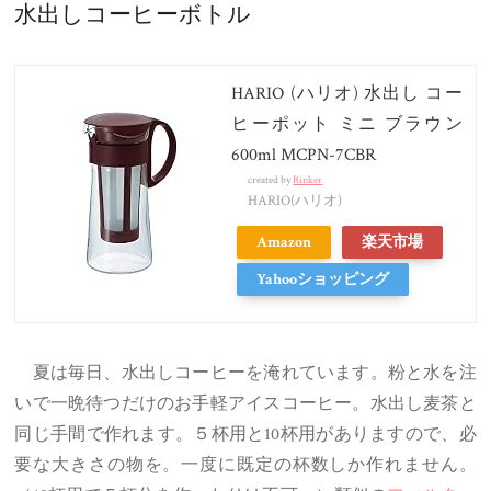
水出しコーヒーボトル
HARIO (ハリオ) 水出し コー
ヒーポット ミニ ブラウン
600ml MCPN-7CBR
created by
Rinker
HARIO(ハリオ)
Amazon
楽天市場
Yahooショッピング
夏は毎日、水出しコーヒーを淹れています。粉と水を注
いで一晩待つだけのお手軽アイスコーヒー。水出し麦茶と
同じ手間で作れます。５杯用と10杯用がありますので、必
要な大きさの物を。一度に既定の杯数しか作れません。