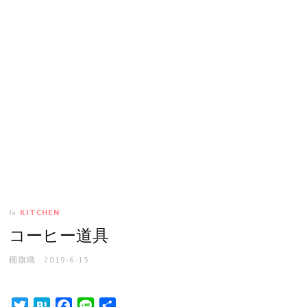
KITCHEN
In
コーヒー道具
AUTHOR
POSTED
棚旗織
2019-6-13
ON
Twitter
Hatena
Facebook
Line
共