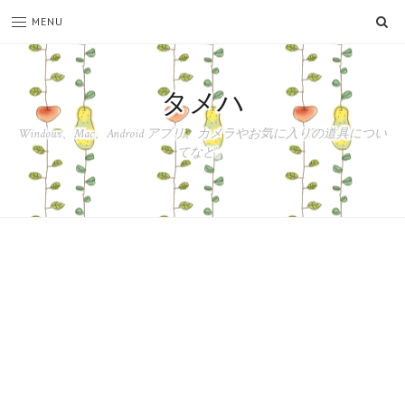
SE
MENU
タメハ
Windows、Mac、Android アプリ、カメラやお気に入りの道具につい
てなど。