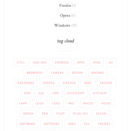
Firefox
(3)
Opera
(6)
Windows
(19)
tag cloud
A7CII
ADD-ONS
ANDROID
APPS
ATOK
AU
BROWSERS
CAMERA
DESIGN
DOCOMO
EARPHONE
FFMPEG
FIREFOX
FONT
FRIXION
HDR
HLG
IS05
JAVASCRIPT
KITCHEN
LAMY
LEICA
LENS
MAC
MACOS
MUSIC
OPERA
PEN
PILOT
PLUG-INS
SAFARI
SOFTBANK
SOFTWARE
SONY
TEA
THEMES