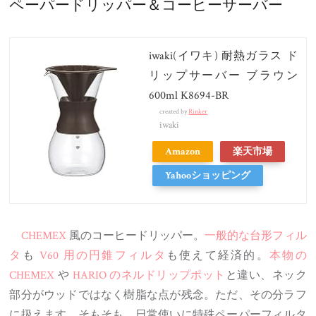
ペーパードリッパー＆コーヒーサーバー
iwaki(イワキ) 耐熱ガラス ド
リップサーバー ブラウン
600ml K8694-BR
created by
Rinker
iwaki
Amazon
楽天市場
Yahooショッピング
CHEMEX
風のコーヒードリッパー。
一般的な台形フィル
タ
も
V60 用の円錐フィルタ
も使えて経済的。
本物の
CHEMEX
や
HARIO のネルドリップポット
と違い、ネック
部分がウッドではなく樹脂な点が残念。ただ、その分ラフ
に扱えます。そもそも、日常使いに特殊ペーパーフィルタ