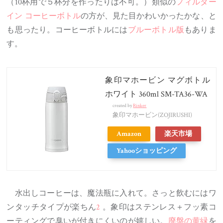
（10杯用で５杯分を作ったりは不可。）類似の
フィルター
イン コーヒーボトル
の方が、見た目かわいかったかな、と
も思ったり。コーヒーボトルには
ブルーボトル版
もありま
す。
象印マホービン マグボトル
ホワイト 360ml SM-TA36-WA
created by
Rinker
象印マホービン(ZOJIRUSHI)
Amazon
楽天市場
Yahooショッピング
水出しコーヒーは、魔法瓶に入れて。さっと飲むにはワ
ンタッチタイプが楽ちん
2
。象印はステンレス＋フッ素コ
ーティングで臭いが付きにくいのが嬉しい。
廃盤の黄緑
を