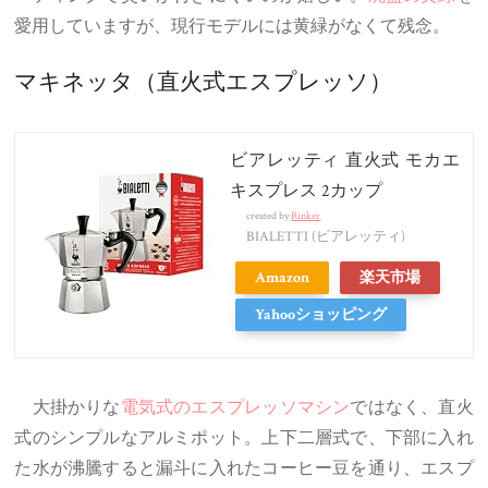
愛用していますが、現行モデルには黄緑がなくて残念。
マキネッタ（直火式エスプレッソ）
ビアレッティ 直火式 モカエ
キスプレス 2カップ
created by
Rinker
BIALETTI (ビアレッティ)
Amazon
楽天市場
Yahooショッピング
大掛かりな
電気式のエスプレッソマシン
ではなく、直火
式のシンプルなアルミポット。上下二層式で、下部に入れ
た水が沸騰すると漏斗に入れたコーヒー豆を通り、エスプ