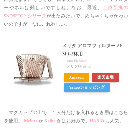
ーやネルは難しいですしね。なお、最近、
上位互換の
SNOWTOP シリーズ
が出たみたいで、めちゃくちゃかわい
いのですが。なにこれ欲しい。
メリタ アロマフィルター AF-
M 1-2杯用
created by
Rinker
メリタ(Melitta)
Amazon
楽天市場
Yahooショッピング
マグカップの上で、１人分だけを入れるとき用はこちら
を使用。
Melitta
か
Kalita
かはお好みで。
HARIO
も人気。