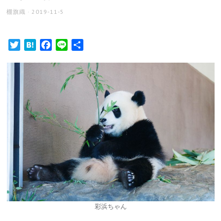
AUTHOR
POSTED
棚旗織
2019-11-5
ON
Twitter
Hatena
Facebook
Line
共
有
彩浜ちゃん