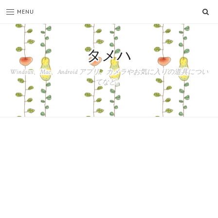
SE
MENU
タメハ
Windows、Mac、Android アプリ、カメラやお気に入りの道具につい
てなど。