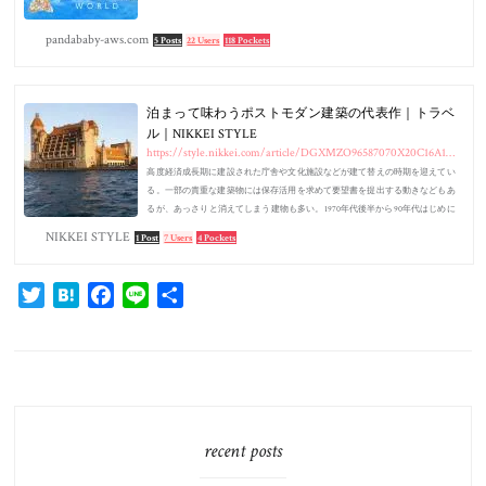
pandababy-aws.com
5 Posts
22 Users
118 Pockets
泊まって味わうポストモダン建築の代表作｜トラベ
ル｜NIKKEI STYLE
https://style.nikkei.com/article/DGXMZO96587070X20C16A1000000/
高度経済成長期に建設された庁舎や文化施設などが建て替えの時期を迎えてい
る。一部の貴重な建築物には保存活用を求めて要望書を提出する動きなどもあ
るが、あっさりと消えてしまう建物も多い。1970年代後半から90年代はじめに
建設されたポストモダン建築に…
NIKKEI STYLE
1 Post
7 Users
4 Pockets
Twitter
Hatena
Facebook
Line
共
有
recent posts