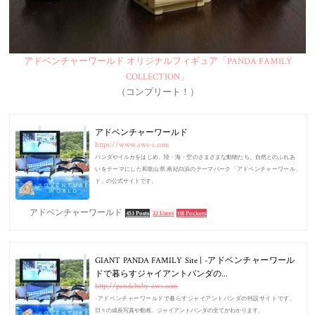
アドベンチャーワールド オリジナルフィギュア「PANDA FAMILY
COLLECTION」
（コンプリート！）
アドベンチャーワールド
https://www.aws-s.com
パンダやイルカをはじめ、陸・海・空のさまざまな動物たち、自然とのふれあ
いをテーマにした和歌山県 南紀白浜のテーマパーク「アドベンチャーワール
ド」の公式サイトです。
アドベンチャーワールド
453 Posts
22 Users
118 Pockets
GIANT PANDA FAMILY Site | -アドベンチャーワール
ドで暮らすジャイアントパンダの...
http://pandababy-aws.com
-アドベンチャーワールドで暮らすジャイアントパンダの特設サイトです。
日々の成長写真や動画、ジャイアントパンダの全てがわかります。