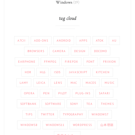
Windows
(19)
tag cloud
A7CII
ADD-ONS
ANDROID
APPS
ATOK
AU
BROWSERS
CAMERA
DESIGN
DOCOMO
EARPHONE
FFMPEG
FIREFOX
FONT
FRIXION
HDR
HLG
IS05
JAVASCRIPT
KITCHEN
LAMY
LEICA
LENS
MAC
MACOS
MUSIC
OPERA
PEN
PILOT
PLUG-INS
SAFARI
SOFTBANK
SOFTWARE
SONY
TEA
THEMES
TIPS
TWITTER
TYPOGRAPHY
WINDOWS7
WINDOWS8
WINDOWS11
WORDPRESS
山本理顕